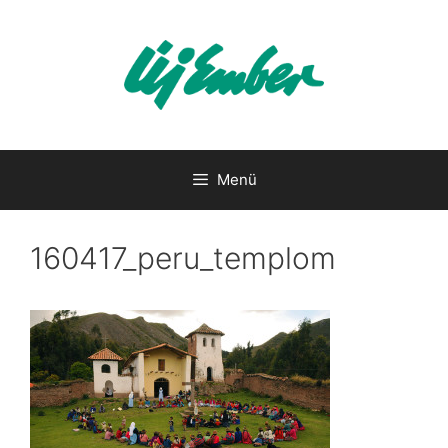
Kilépés
a
tartalomba
Menü
160417_peru_templom