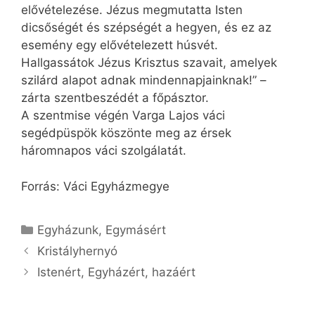
elővételezése. Jézus megmutatta Isten
dicsőségét és szépségét a hegyen, és ez az
esemény egy elővételezett húsvét.
Hallgassátok Jézus Krisztus szavait, amelyek
szilárd alapot adnak mindennapjainknak!” –
zárta szentbeszédét a főpásztor.
A szentmise végén Varga Lajos váci
segédpüspök köszönte meg az érsek
háromnapos váci szolgálatát.
Forrás: Váci Egyházmegye
Kategória
Egyházunk
,
Egymásért
Kristályhernyó
Istenért, Egyházért, hazáért