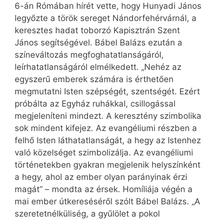
6-án Rómában hírét vette, hogy Hunyadi János
legyőzte a török sereget Nándorfehérvárnál, a
keresztes hadat toborzó Kapisztrán Szent
János segítségével. Bábel Balázs ezután a
színeváltozás megfoghatatlanságáról,
leírhatatlanságáról elmélkedett. „Nehéz az
egyszerű emberek számára is érthetően
megmutatni Isten szépségét, szentségét. Ezért
próbálta az Egyház ruhákkal, csillogással
megjeleníteni mind­ezt. A keresztény szimbolika
sok mindent kifejez. Az evangéliumi részben a
felhő Isten láthatatlanságát, a hegy az Istenhez
való közelséget szimbolizálja. Az evangéliumi
történetekben gyakran megjelenik helyszínként
a hegy, ahol az ember olyan parányinak érzi
magát” – mondta az érsek. Homíliája végén a
mai ember útkereséséről szólt Bábel Balázs. „A
szeretetnélküliség, a gyűlölet a pokol