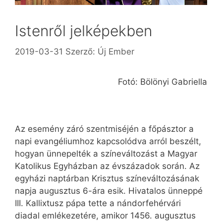
Istenről jelképekben
2019-03-31
Szerző:
Új Ember
Fotó: Bölönyi Gabriella
Az esemény záró szentmiséjén a főpásztor a
napi evangéliumhoz kapcsolódva arról beszélt,
hogyan ünnepelték a színeváltozást a Magyar
Katolikus Egyházban az évszázadok során. Az
egyházi naptárban Krisztus színeváltozásának
napja augusztus 6-ára esik. Hivatalos ünneppé
III. Kallix­tusz pápa tette a nándorfehérvári
diadal emlékezetére, amikor 1456. augusztus