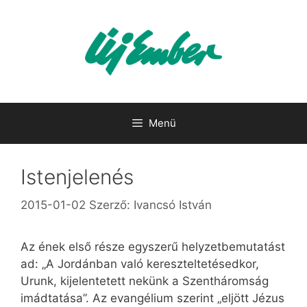
Kilépés
a
tartalomba
Menü
Istenjelenés
2015-01-02
Szerző:
Ivancsó István
Az ének első része egyszerű helyzetbemutatást
ad: „A Jordánban való kereszteltetésedkor,
Urunk, kijelentetett nekünk a Szentháromság
imádtatása”. Az evangélium szerint „eljött Jézus