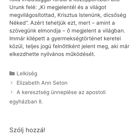
Urunk felé: „Ki megjelentél és a világot
megvilágosítottad, Krisztus Istenünk, dicsőség
Néked”. Azért tehetjük ezt, mert – amint a
szövegünk elmondja – ő megjelent a világban.
Immár kilépett a gyermekségtörténet keretei
közül, teljes jogú felnőttként jelent meg, aki már
elkezdhette nyilvános működését.
Kategória
Lelkiség
Elizabeth Ann Seton
A keresztség ünneplése az apostoli
egyházban II.
Szólj hozzá!