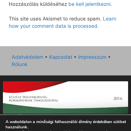
Hozzászólás küldéséhez
be kell jelentkezni
.
This site uses Akismet to reduce spam.
Learn
how your comment data is processed.
Adatvédelem
•
Kapcsolat
•
Impresszum
•
Rólunk
„Az Új Ember katolikus hetilap 2014. évi működésének
A weboldalon a minőségi felhasználói élmény érdekében sütiket
támogatását az EGYH-KCP-14-P-0121 sz. támogatási
használunk.
szerződés keretében 3 000 000 Ft összegben támogatta az