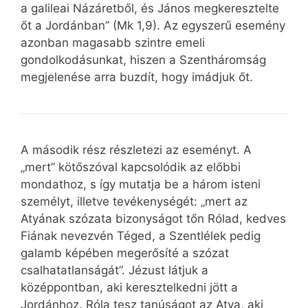
a galileai Názáretből, és János megkeresztelte
őt a Jordánban” (Mk 1,9). Az egyszerű esemény
azonban magasabb szintre emeli
gondolkodásunkat, hiszen a Szentháromság
megjelenése arra buzdít, hogy imádjuk őt.
A második rész részletezi az eseményt. A
„mert” kötőszóval kapcsolódik az előbbi
mondathoz, s így mutatja be a három isteni
személyt, illetve tevékenységét: „mert az
Atyának szózata bizonyságot tőn Rólad, kedves
Fiának nevezvén Téged, a Szentlélek pedig
galamb képében megerősíté a szózat
csalhatatlanságát”. Jézust látjuk a
középpontban, aki keresztelkedni jött a
Jordánhoz. Róla tesz tanúságot az Atya, aki