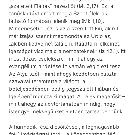
„szeretett Fiának” nevezi őt (Mt 3,17). Ezt a
tanúskodást erősíti meg a Szentlélek, aki
látható formában jelenik meg (Mk 1,10).
Mindenesetre Jézus az a szeretett Fiú, akiről
már Izajás szerint megmondta az Úr: ő az,
„akiben kedvemet találom. Ráadtam lelkemet,
igazságot visz majd a nemzeteknek” (Iz 42,1). Itt
most Jézus cselekszik – mint ahogy az
evangélium hirdetése folyamán végig ezt teszi.
Az Atya szól – mint ahogy kezdetben puszta
szavával teremtette a világot, a
beteljesedésben pedig „egyszülött Fiában és
Igéjében” mondta ki magát. A Lélek megerősít –
mint ahogy az üdvtörténetben mindig, hogy
istengyermekségünket életben tartsa bennünk.
A harmadik rész dicsőítéssel, a legmagasabb
fokú imádsággal fordul a középpontban álló