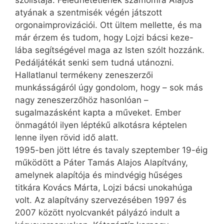
atyának a szentmisék végén játszott
orgonaimprovizációi. Ott ültem mellette, és ma
már érzem és tudom, hogy Lojzi bácsi keze-
lába segítségével maga az Isten szólt hozzánk.
Pedáljátékát senki sem tudná utánozni.
Hallatlanul termékeny zeneszerzői
munkásságáról úgy gondolom, hogy – sok más
nagy zeneszerzőhöz hasonlóan –
sugalmazásként kapta a műveket. Ember
önmagától ilyen léptékű alkotásra képtelen
lenne ilyen rövid idő alatt.
1995-ben jött létre és tavaly szeptember 19-éig
működött a Páter Tamás Alajos Alapítvány,
amelynek alapítója és mindvégig hűséges
titkára Kovács Márta, Lojzi bácsi unokahúga
volt. Az alapítvány szervezésében 1997 és
2007 között nyolcvankét pályázó indult a