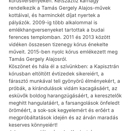
kórusversenyeken. Kétszáztíz karnagy
rendelkezik a Tamás Gergely Alajos-művek
kottáival, és harminckét díjat nyertek a
pályázók. 2009-ig több alkalommal is
emlékhangversenyeket tartottak a budai
ferences templomban. 2011 és 2013 között
vidéken összesen tizenegy kórus énekelte
műveit. 2015-ben nyolc kórus emlékezett meg
Tamás Gergely Alajosról.
Köszönet és hála él a szívünkben: a Kapisztrán
kórusban eltöltött évtizedek sikereiért, a
fárasztó munkával teli gyönyörű élményekért, a
próbák, a kirándulások vidám kacagásáért, az
esküvők boldog harangzúgásáért, a keresztelők
meghitt hangulatáért, a farsangolások önfeledt
öröméért, a sok-sok kegyelemért és erőért a
megpróbáltatások idején és az árván maradás
keserves könnyeiért!