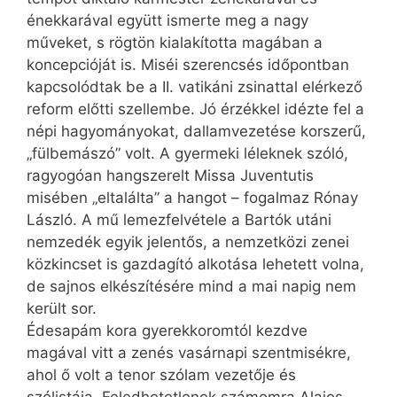
énekkarával együtt ismerte meg a nagy
műveket, s rögtön kialakította magában a
koncepcióját is. Miséi szerencsés időpontban
kapcsolódtak be a II. vatikáni zsinattal elérkező
reform előtti szellembe. Jó érzékkel idézte fel a
népi hagyományokat, dallamvezetése korszerű,
„fülbemászó” volt. A gyermeki léleknek szóló,
ragyogóan hangszerelt Missa Juventutis
misében „eltalálta” a hangot – fogalmaz Rónay
László. A mű lemezfelvétele a Bartók utáni
nemzedék egyik jelentős, a nemzetközi zenei
közkincset is gazdagító alkotása lehetett volna,
de sajnos elkészítésére mind a mai napig nem
került sor.
Édesapám kora gyerekkoromtól kezdve
magával vitt a zenés vasárnapi szentmisékre,
ahol ő volt a tenor szólam vezetője és
szólistája. Feledhetetlenek számomra Alajos