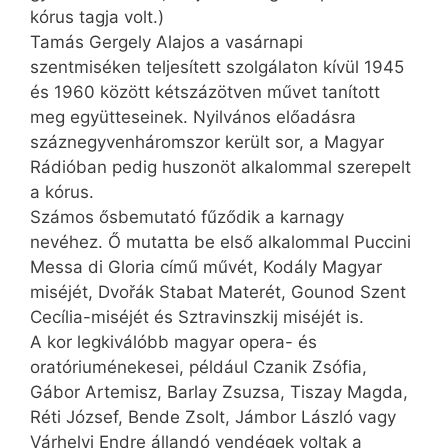
kórus tagja volt.)
Tamás Gergely Alajos a vasárnapi
szentmiséken teljesített szolgálaton kívül 1945
és 1960 között kétszázötven művet tanított
meg együtteseinek. Nyilvános előadásra
száznegyvenháromszor került sor, a Magyar
Rádióban pedig huszonöt alkalommal szerepelt
a kórus.
Számos ősbemutató fűződik a karnagy
nevéhez. Ő mutatta be első alkalommal Puccini
Messa di Gloria című művét, Kodály Magyar
miséjét, Dvořák Stabat Materét, ­Gounod Szent
Cecília-miséjét és Sztravinszkij miséjét is.
A kor legkiválóbb magyar opera- és
oratóriuménekesei, például Czanik Zsófia,
Gábor Artemisz, Barlay Zsuzsa, Tiszay Magda,
Réti József, Bende Zsolt, Jámbor László vagy
Várhelyi Endre állandó vendégek voltak a