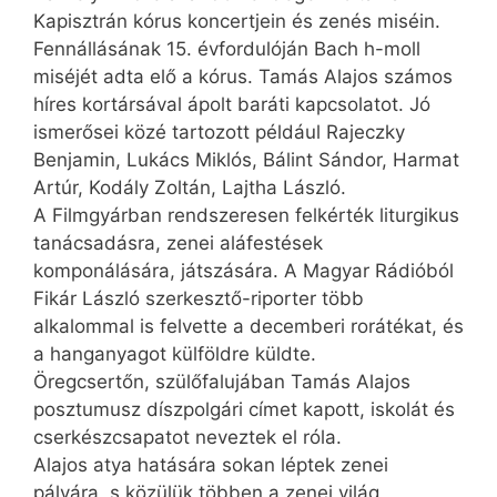
Kapisztrán kórus koncertjein és zenés miséin.
Fennállásának 15. évfordulóján Bach h-moll
miséjét adta elő a kórus. Tamás Alajos számos
híres kortársával ápolt baráti kapcsolatot. Jó
ismerősei közé tartozott például Rajeczky
Benjamin, Lukács Miklós, Bálint Sándor, Harmat
Artúr, Kodály Zoltán, Lajtha László.
A Filmgyárban rendszeresen felkérték liturgikus
tanácsadásra, zenei aláfestések
komponálására, játszására. A Magyar Rádióból
Fikár László szerkesztő-riporter több
alkalommal is felvette a decemberi rorátékat, és
a hanganyagot külföldre küldte.
Öregcsertőn, szülőfalujában Tamás Alajos
posztumusz díszpolgári címet kapott, iskolát és
cserkészcsapatot neveztek el róla.
Alajos atya hatására sokan léptek zenei
pályára, s közülük többen a zenei világ