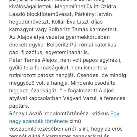
kiválóságai lettek. Megemlíthetjük itt Czidra
László block­flő­te­mű­vészt, Párkányi István
hegedűművészt, Kollár Éva Liszt-díjas
karnagyot vagy Bolberitz Tamás karmestert.
Az Alajos atya vezette gyermekkórusban
énekelt egykor Bolberitz Pál római katolikus
pap, filozófus, egyetemi tanár is.
Páter Tamás Alajos „nem volt papos egyházfi,
gyűlölte a formaságokat, nem ismerte a
rutinírozott pátosz hangját. Csendes, de mindig
meggyőző volt a hangja. Mindenki csodálta
higgadt józanságát…” – fogalmazott Alajos
atyával kapcsolatban Végvári Vazul, a ferences
paptárs.
Rónay László irodalomtörténész, kritikus
Egy
nagy szándék története
című
visszaemlékezésében arról is írt, hogy az erős
tempót diktáló karmester zenekarával és