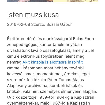
Isten muzsikusa
2016-02-08
Szerző:
Bozsai Gábor
Élettörténetéről és munkásságáról Balás Endre
zenepedagógus, kántor tanulmányában
olvashatunk kiváló összefoglalást, amely a Jel
című elektronikus folyóiratban jelent meg
nemrég
Akit kínzója is alkotásra inspirált
címmel. Írásomban most néhány további,
kevéssé ismert momentumot, érdekességet
szeretnék felidézni a Páter Tamás Alajos
Alapítvány archívuma, korabeli írások és
kritikák, valamint személyes élményeim alapján.
(A cikk szerzője 1959-től 1964-ig a Kapisztrán
gyermekzenekar, majd 1967-ig a Kapisztrán