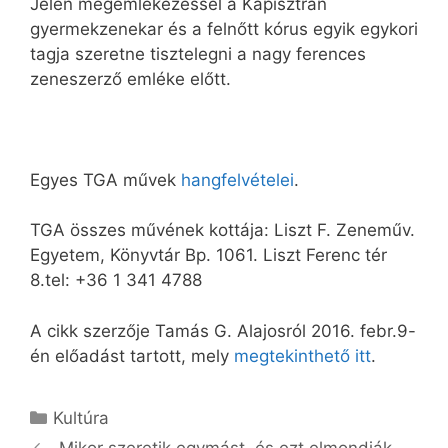
Jelen megemlékezéssel a Kapisztrán
gyermekzenekar és a felnőtt kórus egyik egykori
tagja szeretne tisztelegni a nagy ferences
zeneszerző emléke előtt.
Egyes TGA művek
hangfelvételei
.
TGA összes művének kottája: Liszt F. Zeneműv.
Egyetem, Könyvtár Bp. 1061. Liszt Ferenc tér
8.tel: +36 1 341 4788
A cikk szerzője Tamás G. Alajosról 2016. febr.9-
én előadást tartott, mely
megtekinthető itt
.
Kategória
Kultúra
„Mikor szeretik egymást, és ezt elmondják