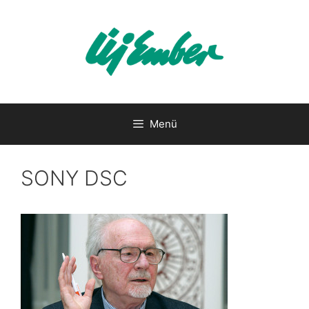
Kilépés
a
tartalomba
Menü
SONY DSC