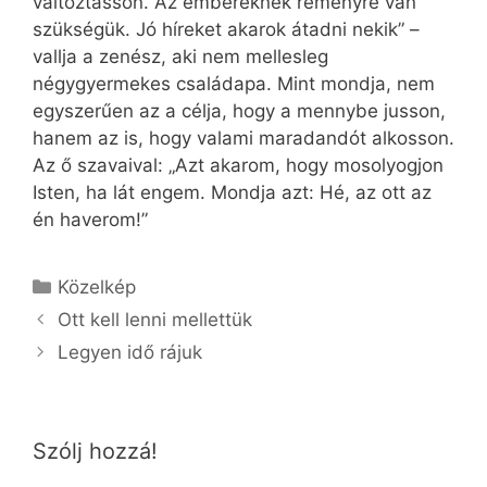
változtasson. Az embereknek reményre van
szükségük. Jó híreket akarok átadni nekik” –
vallja a zenész, aki nem mellesleg
négygyermekes családapa. Mint mondja, nem
egyszerűen az a célja, hogy a mennybe jusson,
hanem az is, hogy valami maradandót alkosson.
Az ő szavaival: „Azt akarom, hogy mosolyogjon
Isten, ha lát engem. Mondja azt: Hé, az ott az
én haverom!”
Kategória
Közelkép
Ott kell lenni mellettük
Legyen idő rájuk
Szólj hozzá!