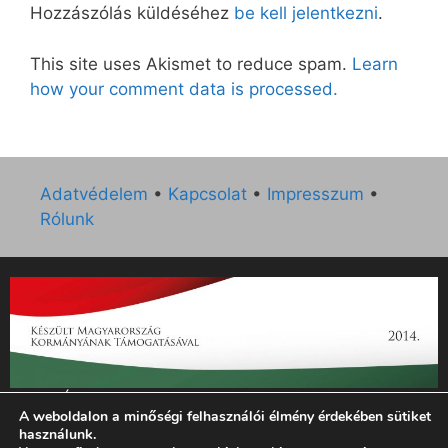
Hozzászólás küldéséhez
be kell jelentkezni
.
This site uses Akismet to reduce spam.
Learn
how your comment data is processed.
Adatvédelem
•
Kapcsolat
•
Impresszum
•
Rólunk
„Az Új Ember katolikus hetilap 2014. évi működésének
A weboldalon a minőségi felhasználói élmény érdekében sütiket
támogatását az EGYH-KCP-14-P-0121 sz. támogatási
használunk.
szerződés keretében 3 000 000 Ft összegben támogatta az