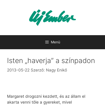
Kilépés
a
tartalomba
Menü
Isten „haverja” a színpadon
2013-05-22
Szerző:
Nagy Enikő
Margaret drogozni kezdett, és az állam el
akarta venni tőle a gyereket, mivel