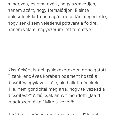
mindezen, és nem azért, hogy szenvedjen,
hanem azért, hogy formálódjon. Eleinte
balesetnek látta önmagát, de aztán megértette,
hogy senki sem véletlenül pottyant a földre,
hanem valami nagyszerűre lett teremtve.
Kissrácként Israel gyülekezetekben dobolgatott.
Tizenkilenc éves korában odament hozzá a
dicsőítés egyik vezetője, aki hallotta énekelni:
„Hé, nem gondoltál még arra, hogy te vezesd a
dicsőítést?” A fiú csak annyit mondott: „Majd
imádkozom érte.” Mire a vezető:
„Imádkozz erősen, mert ma kezdesz!” Israel