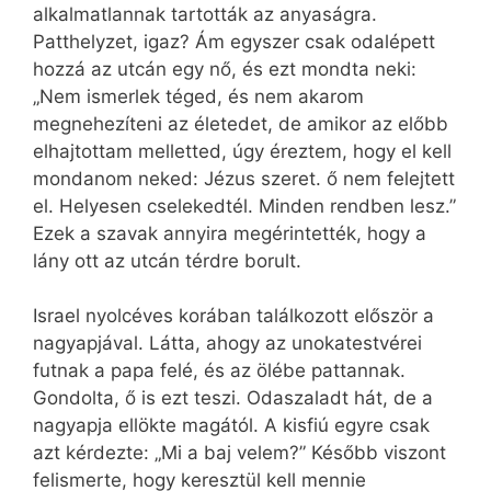
alkalmatlannak tartották az anyaságra.
Patthelyzet, igaz? Ám egyszer csak odalépett
hozzá az utcán egy nő, és ezt mondta neki:
„Nem ismerlek téged, és nem akarom
megnehezíteni az életedet, de amikor az előbb
elhajtottam melletted, úgy éreztem, hogy el kell
mondanom neked: Jézus szeret. ő nem felejtett
el. Helyesen cselekedtél. Minden rendben lesz.”
Ezek a szavak annyira megérintették, hogy a
lány ott az utcán térdre borult.
Israel nyolcéves korában találkozott először a
nagyapjával. Látta, ahogy az unokatestvérei
futnak a papa felé, és az ölébe pattannak.
Gondolta, ő is ezt teszi. Odaszaladt hát, de a
nagyapja ellökte magától. A kisfiú egyre csak
azt kérdezte: „Mi a baj velem?” Később viszont
felismerte, hogy keresztül kell mennie