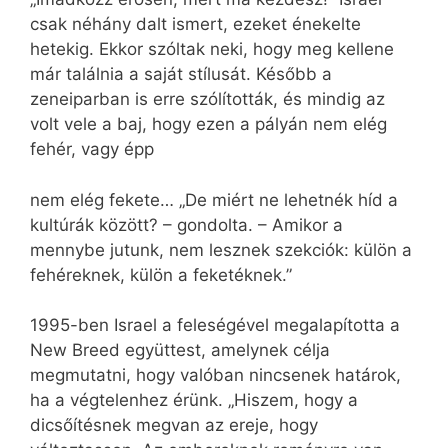
csak néhány dalt ismert, ezeket énekelte
hetekig. Ekkor szóltak neki, hogy meg kellene
már találnia a saját stílusát. Később a
zeneiparban is erre szólították, és mindig az
volt vele a baj, hogy ezen a pályán nem elég
fehér, vagy épp
nem elég fekete… „De miért ne lehetnék híd a
kultúrák között? – gondolta. – Amikor a
mennybe jutunk, nem lesznek szekciók: külön a
fehéreknek, külön a feketéknek.”
1995-ben Israel a feleségével megalapította a
New Breed együttest, amelynek célja
megmutatni, hogy valóban nincsenek határok,
ha a végtelenhez érünk. „Hiszem, hogy a
dicsőítésnek megvan az ereje, hogy