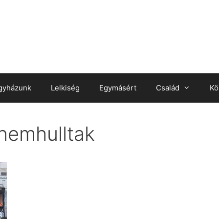
gyházunk
Lelkiség
Egymásért
Család
Kö
nemhulltak