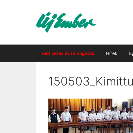
Kilépés
a
tartalomba
Előfizetés és támogatás
Hírek
E
150503_Kimitt