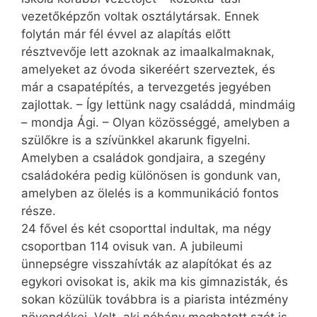
vezetőképzőn voltak osztálytársak. Ennek
folytán már fél évvel az alapítás előtt
résztvevője lett azoknak az imaalkalmaknak,
amelyeket az óvoda sikeréért szerveztek, és
már a csapatépítés, a tervezgetés jegyében
zajlottak. – Így lettünk nagy családdá, mindmáig
– mondja Ági. – Olyan közösséggé, amelyben a
szülőkre is a szívünkkel akarunk figyelni.
Amelyben a családok gondjaira, a szegény
családokéra pedig különösen is gondunk van,
amelyben az ölelés is a kommunikáció fontos
része.
24 fővel és két csoporttal indultak, ma négy
csoportban 114 ovisuk van. A jubileumi
ünnepségre visszahívták az alapítókat és az
egykori ovisokat is, akik ma kis gimnazisták, és
sokan közülük továbbra is a piarista intézmény