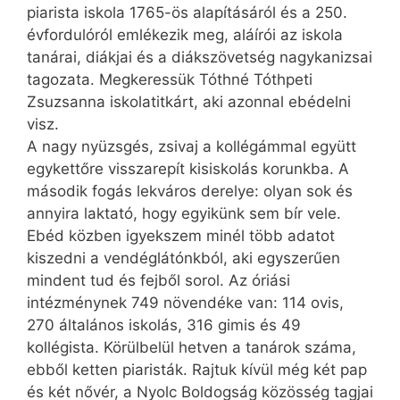
piarista iskola 1765-ös alapításáról és a 250.
évfordulóról emlékezik meg, aláírói az iskola
tanárai, diákjai és a diákszövetség nagykanizsai
tagozata. Megkeressük Tóthné Tóthpeti
Zsuzsanna iskolatitkárt, aki azonnal ebédelni
visz.
A nagy nyüzsgés, zsivaj a kollégámmal együtt
egykettőre visszarepít kisiskolás korunkba. A
második fogás lekváros derelye: olyan sok és
annyira laktató, hogy egyikünk sem bír vele.
Ebéd közben igyekszem minél több adatot
kiszedni a vendéglátónkból, aki egyszerűen
mindent tud és fejből sorol. Az óriási
intézménynek 749 növendéke van: 114 ovis,
270 általános iskolás, 316 gimis és 49
kollégista. Körülbelül hetven a tanárok száma,
ebből ketten piaristák. Rajtuk kívül még két pap
és két nővér, a Nyolc Boldogság közösség tagjai