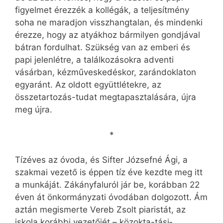
figyelmet érezzék a kollégák, a teljesítmény
soha ne maradjon visszhangtalan, és mindenki
érezze, hogy az atyákhoz bármilyen gondjával
bátran fordulhat. Szükség van az emberi és
papi jelenlétre, a találkozásokra adventi
vásárban, kézműveskedéskor, zarándoklaton
egyaránt. Az oldott együttlétekre, az
összetartozás-tudat megtapasztalására, újra
meg újra.
*
Tízéves az óvoda, és Sifter Józsefné Ági, a
szakmai vezető is éppen tíz éve kezdte meg itt
a munkáját. Zákányfaluról jár be, korábban 22
éven át önkormányzati óvodában dolgozott. Ám
aztán megismerte Vereb Zsolt piaristát, az
iskola korábbi vezetőjét – közok­ta-tási­