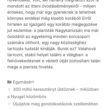
növendékei. Volt, aki néhány meghatott szót is
mondott az itteni óvodásélményeiről – milyen
érdekes, hogy már egy gyereknek is lehetnek
könnyes emlékei még kisebb korából! Erről
hirtelen az igazgató egy korábbi megjegyzése
jut eszembe: a piaristák Nagykanizsán ma már
óvodától az egyetemig minden korcsoport
számára otthont, egy nagy közösséghez
tartozás tudatát kínálják. Burok ez? Valahová
tartozni, stabil helyet találni a világban: a
felnövekedésnek e védett útját biztosítani talán
maga a piarista hivatás.
Kategória
Egymásért
300 millió keresztényt üldöznek – miközben
a Nyugat közömbös
Újuljatok meg gondolkodástok szellemében