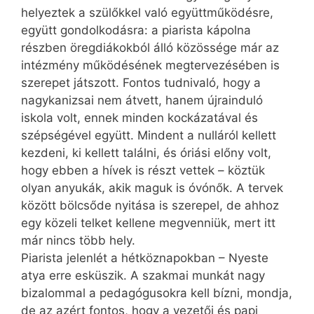
helyeztek a szülőkkel való együttműködésre,
együtt gondolkodásra: a piarista kápolna
részben öregdiákokból álló közössége már az
intézmény működésének megtervezésében is
szerepet játszott. Fontos tudnivaló, hogy a
nagykanizsai nem átvett, hanem újrainduló
iskola volt, ennek minden kockázatával és
szépségével együtt. Mindent a nulláról kellett
kezdeni, ki kellett találni, és óriási előny volt,
hogy ebben a hívek is részt vettek – köztük
olyan anyukák, akik maguk is óvónők. A tervek
között böl­csőde nyitása is szerepel, de ahhoz
egy közeli telket kellene megvenniük, mert itt
már nincs több hely.
Piarista jelenlét a hétköznapokban – Nyeste
atya erre esküszik. A szakmai munkát nagy
bizalommal a pedagógusokra kell bízni, mondja,
de az azért fontos, hogy a vezetői és papi