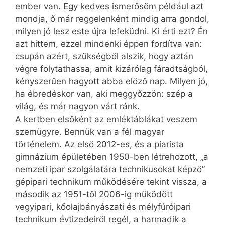
ember van. Egy kedves ismerősöm például azt
mondja, ő már reggelenként mindig arra gondol,
milyen jó lesz este újra lefeküdni. Ki érti ezt? Én
azt hittem, ezzel mindenki éppen fordítva van:
csupán azért, szükségből alszik, hogy aztán
végre folytathassa, amit kizárólag fáradtságból,
kényszerűen hagyott abba előző nap. Milyen jó,
ha ébredéskor van, aki meggyőzzön: szép a
világ, és már nagyon várt ránk.
A kertben elsőként az emléktáblákat veszem
szemügyre. Bennük van a fél magyar
történelem. Az első 2012-es, és a piarista
gimnázium épületében 1950-ben létrehozott, „a
nemzeti ipar szolgálatára technikusokat képző”
gépipari technikum működésére tekint vissza, a
második az 1951-től 2006-ig működött
vegyipari, kőolajbányászati és mélyfúró­ipari
technikum évtizedeiről regél, a harmadik a