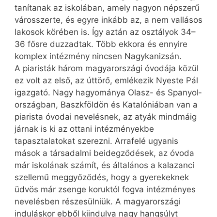
tanítanak az iskolában, amely nagyon népszerű
városszerte, és egyre inkább az, a nem vallásos
lakosok körében is. Így aztán az osztályok 34–
36 fősre duzzadtak. Több ekkora és ennyire
komplex intézmény nincsen Nagykanizsán.
A piaristák három magyarországi óvodája közül
ez volt az első, az úttörő, emlékezik Nyeste Pál
igazgató. Nagy hagyománya Olasz- és Spanyol­
országban, Baszkföldön és Katalóniában van a
piarista óvodai nevelésnek, az atyák mindmáig
járnak is ki az ottani intézményekbe
tapasztalatokat szerezni. Arrafelé ugyan­is
mások a társadalmi beidegződések, az óvoda
már iskolának számít, és általános a kalazanci
szellemű meggyőződés, hogy a gyerekeknek
üdvös már zsenge koruktól fogva intézményes
nevelésben részesülniük. A magyarországi
induláskor ebből kiindulva nagy hangsúlyt