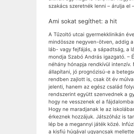
szakács szeretnék lenni – árulja el 
Ami sokat segíthet: a hit
A Tűzoltó utcai gyermekklinikán év
mindössze negyven-ötven, addig a 
láb- vagy fejfájás, a sápadtság, a
mondja Szabó András igazgató. – Él
néhány hónapja rendkívül intenzív.
állapítani, jó prognózisú-e a bet
rendben zajlott is, csak öt év múlv
jelenti, hanem az egész család foly
rendszerint együtt szenvednek a gye
hogy ne vesszenek el a fájdalomban,
Hogy ne maradjanak le az iskolába
érkeznek hozzájuk. Játszóház is tar
lép be a megannyi játék közé. Infú
a kisfiú húgával ugyancsak mellette