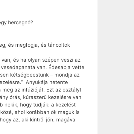
 egy hercegnő?
eg, és megfogja, és táncoltok
 van, és ha olyan szépen veszi az
y vesedaganata van. Édesapja vette
jesen kétségbeestünk – mondja az
kezelésre.” Anyukája hetente
 meg az infúzióját. Ezt az osztályt
hány órás, kúraszerű kezelésre van
nekik, hogy tudják: a kezelést
 közé, ahol korábban ők maguk is
ogy az, aki kintről jön, magával