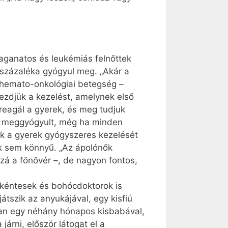
daganatos és leukémiás felnőttek
százaléka gyógyul meg. „Akár a
t hemato-onkológiai betegség –
ezdjük a kezelést, amelynek első
reagál a gyerek, és meg tudjuk
ek meggyógyult, még ha minden
sak a gyerek gyógyszeres kezelését
nek sem könnyű. „Az ápolónők
zzá a főnővér –, de nagyon fontos,
nkéntesek és bohócdoktorok is
átszik az anyukájával, egy kisfiú
ában egy néhány hónapos kisbabával,
árni, először látogat el a