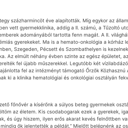
ntegy százharmincöt éve alapították. Míg egykor az áll
en vett gyermekklinika, addig a II. számú, a Tűzoltó ut
emberek adományából tartotta fenn magát. A II. világhábo
émiás gyerekeket. Ma is a hemato-onkológia a kórház le
ben, Szegeden, Pécsett és Szombathelyen is kezelnek 
ka. Az elmúlt néhány évben szinte az egész épületet, az
szerelték fel újabb műszerekkel. Legutóbb két vízilabdá
 ajánlotta fel az intézményt támogató Őrzők Közhasznú 
nak ki a klinika hematológiai és onkológiai osztályán f
ezető főnővér a kísérőnk a súlyos beteg gyermekek oszt
t töltöm az életem. Kis csodabogarak ezek a gyerekek, i
nak, és úgy hiszem, ilyen erős akarat kevés felnőttben 
indig ők jelentették a példát.” Mielőtt belépnénk az os