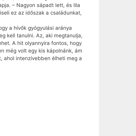
pja. – Nagyon sápadt lett, és lila
seli ez az időszak a családunkat,
hogy a hívők gyógyulási aránya
kell tanulni. Az, aki megtanulja,
et. A hit olyannyira fontos, hogy
en még volt egy kis kápolnánk, ám
, ahol intenzívebben élheti meg a