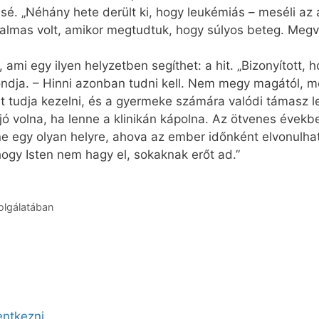
sé. „Néhány hete derült ki, hogy leukémiás – meséli az a
zalmas volt, amikor megtudtuk, hogy súlyos beteg. Megvi
 ami egy ilyen helyzetben segíthet: a hit. „Bizonyított, 
ja. – Hinni azonban tudni kell. Nem megy magától, meg 
 tudja kezelni, és a gyermeke számára valódi támasz leh
ó volna, ha lenne a klinikán kápolna. Az ötvenes évekb
ne egy olyan helyre, ahova az ember időnként elvonulhat
, hogy Isten nem hagy el, sokaknak erőt ad.”
lgálatában
lentkezni
.