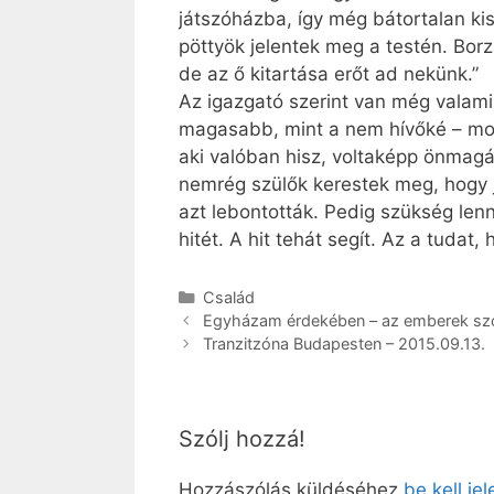
játszóházba, így még bátortalan kis
pöttyök jelentek meg a testén. Bor
de az ő kitartása erőt ad nekünk.”
Az igazgató szerint van még valami,
magasabb, mint a nem hívőké – mond
aki valóban hisz, voltaképp önmagát
nemrég szülők kerestek meg, hogy j
azt lebontották. Pedig szükség len
hitét. A hit tehát segít. Az a tudat
Kategória
Család
Egyházam érdekében – az emberek szo
Tranzitzóna Budapesten – 2015.09.13.
Szólj hozzá!
Hozzászólás küldéséhez
be kell je