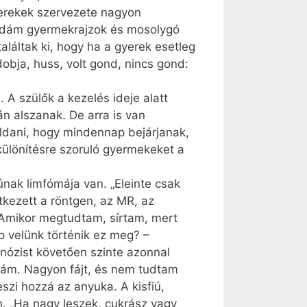
yerekek szervezete nagyon
 vidám gyermekrajzok és mosolygó
aláltak ki, hogy ha a gyerek esetleg
 dobja, huss, volt gond, nincs gond:
A szülők a kezelés ideje alatt
án alszanak. De arra is van
oldani, hogy mindennap bejárjanak,
különítésre szoruló gyermekeket a
ak lim­fó­mája van. „Eleinte csak
etkezett a röntgen, az MR, az
. Amikor megtudtam, sírtam, mert
p velünk történik ez meg? –
gnózist követően szinte azonnal
szám. Nagyon fájt, és nem tudtam
szi hozzá az anyuka. A kisfiú,
on. „Ha nagy leszek, cukrász vagy