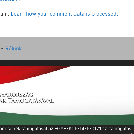
spam.
Learn how your comment data is processed.
•
Rólunk
működésének támogatását az EGYH-KCP-14-P-0121 sz. támogatás