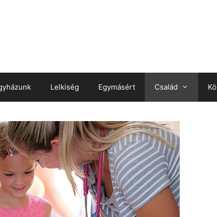
gyházunk
Lelkiség
Egymásért
Család
Kö