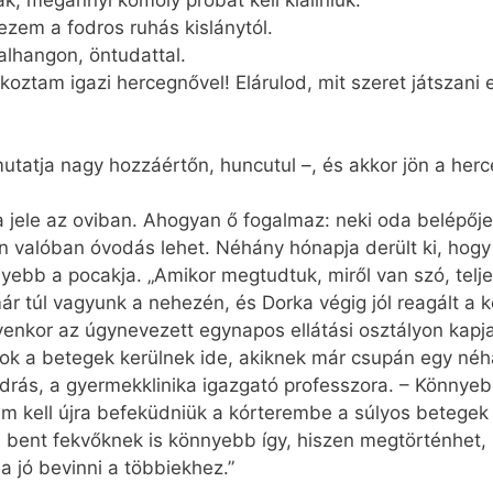
, megannyi komoly próbát kell kiállniuk.
ezem a fodros ruhás kislánytól.
alhangon, öntudattal.
ztam igazi hercegnővel! Elárulod, mit szeret játszani
utatja nagy hozzáértőn, huncutul –, és akkor jön a herc
a jele az oviban. Ahogyan ő fogalmaz: neki oda belépője
n valóban óvodás lehet. Néhány hónapja derült ki, hog
yebb a pocakja. „Amikor megtudtuk, miről van szó, tel
ár túl vagyunk a nehezén, és Dorka végig jól reagált a 
lyenkor az úgynevezett egynapos ellátási osztályon kapja
„Azok a betegek kerülnek ide, akiknek már csupán egy né
ás, a gyermekklinika igazgató professzora. – Könnyebb 
m kell újra befeküdniük a kórterembe a súlyos betegek
bent fekvőknek is könnyebb így, hiszen megtörténhet, h
a jó bevinni a többiekhez.”