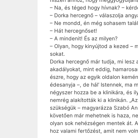
hiszen ahhoz, hogy meggyógyuljanak
– Na, és téged hogy hívnak? – kérd
– Dorka hercegnő – válaszolja angy
– Ne mondd, én még sohasem találko
– Hát hercegnőset!
– A mindenit! És az milyen?
– Olyan, hogy kinyújtod a kezed – m
sokat.
Dorka hercegnő már tudja, mi lesz 
akadályokat, mint eddig, hamarosa
észre, hogy az egyik oldalon kemén
édesanyja –, de hál’ Istennek, ma m
négyszer hozza be a klinikára, és i
nemrég alakították ki a klinikán. 
szükségük – magyarázza Szabó Andr
követően már mehetnek is haza, ne
olyan sok nehézségen mentek át. A 
hoz valami fertőzést, amit nem voln