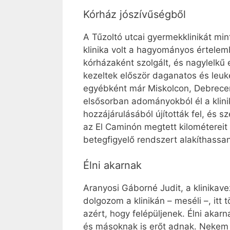
Kórház jószívűségből
A Tűzoltó utcai gyermekklinikát mi
klinika volt a hagyományos értelemb
kórházaként szolgált, és nagylelkű 
kezeltek először daganatos és leuk
egyébként már Miskolcon, Debrecen
elsősorban adományokból él a klini
hozzájárulásából újították fel, és 
az El Caminón megtett kilométereit
betegfigyelő rendszert alakíthassa
Élni akarnak
Aranyosi Gáborné Judit, a klinikav
dolgozom a klinikán – meséli –, it
azért, hogy felépüljenek. Élni akar
és másoknak is erőt adnak. Nekem m