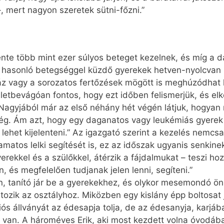
–, mert nagyon szeretek sütni-főzni.”
ente több mint ezer súlyos beteget kezelnek, és míg a 
hasonló betegséggel küzdő gyerekek hetven-nyolcvan 
 láz vagy a sorozatos fertőzések mögött is meghúzódha
etbevágóan fontos, hogy ezt időben felismerjük, és elk
 Nagyjából már az első néhány hét végén látjuk, hogyan 
egség. Ám azt, hogy egy daganatos vagy leukémiás gyer
a lehet kijelenteni.” Az igazgató szerint a kezelés nemc
amatos lelki segítését is, ez az időszak ugyanis senki
rekkel és a szülőkkel, átérzik a fájdalmukat – teszi ho
 és megfelelően tudjanak jelen lenni, segíteni.”
n, tanító jár be a gyerekekhez, és olykor mesemondó ö
tozik az osztályhoz. Miközben egy kislány épp boltosat j
ziós állványát az édesapja tolja, de az édesanyja, karj
 van. A hároméves Erik, aki most kezdett volna óvodába j