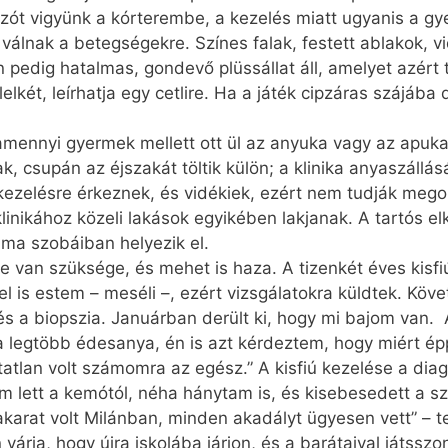
zót vigyünk a kórterembe, a kezelés miatt ugyanis a g
válnak a betegségekre. Színes falak, festett ablakok,
pedig hatalmas, gondevő plüssállat áll, amelyet azért t
lelkét, leírhatja egy cetlire. Ha a játék cipzáras szájába
mennyi gyermek mellett ott ül az anyuka vagy az apuka. 
 csupán az éjszakát töltik külön; a klinika anyaszállás
kezelésre érkeznek, és vidékiek, ezért nem tudják meg
inikához közeli lakások egyikében lakjanak. A tartós el
ma szobáiban helyezik el.
van szüksége, és mehet is haza. A tizenkét éves kisfiún
el is estem – meséli –, ezért vizsgálatokra küldtek. Köv
 és a biopszia. Januárban derült ki, hogy mi bajom van
 a legtöbb édesanya, én is azt kérdeztem, hogy miért ép
atatlan volt számomra az egész.” A kisfiú kezelése a dia
em lett a kemótól, néha hánytam is, és kisebesedett a 
akarat volt Milánban, minden akadályt ügyesen vett” – te
várja, hogy újra iskolába járjon, és a barátaival játssz