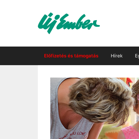
Kilépés
a
tartalomba
Előfizetés és támogatás
Hírek
E