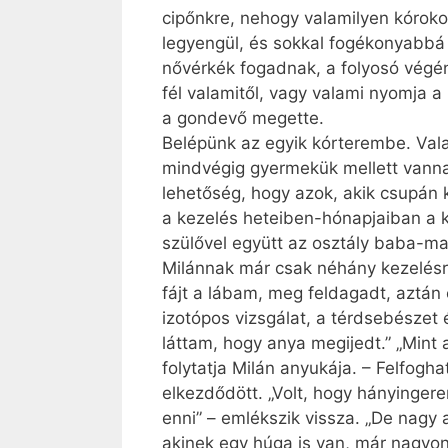
cipőnkre, nehogy valamilyen kóroko
legyengül, és sokkal fogékonyabbá 
nővérkék fogadnak, a folyosó végén 
fél valamitől, vagy valami nyomja a 
a gondevő megette.
Belépünk az egyik kórterembe. Vala
mindvégig gyermekük mellett vannak,
lehetőség, hogy azok, akik csupán 
a kezelés heteiben-hónapjaiban a kl
szülővel együtt az osztály baba-ma
Milánnak már csak néhány kezelésre 
fájt a lábam, meg feldagadt, aztán 
izotópos vizsgálat, a térdsebészet
láttam, hogy anya megijedt.” „Mint
folytatja Milán anyukája. – Felfogh
elkezdődött. „Volt, hogy hányinger
enni” – emlékszik vissza. „De nagy 
akinek egy húga is van, már nagyon 