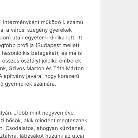
ami intézményként működő I. számú
cai a városi szegény gyerekek
rú után egyetemi klinika lett, itt
gfőbb profilja (Budapest mellett
hasonló kis betegeket), és ma is
 összes osztályt jólelkű emberek
zónk, Szivós Márton és Tóth Márton
Alapítvány javára, hogy korszerű
ekvő gyermekek számára.
ályán. „Több mint negyven éve
gazi hősök, akik mindent megtesznek
van. Csodálatos, ahogyan küzdenek,
ztályra, lábzsákot húzunk az utcai