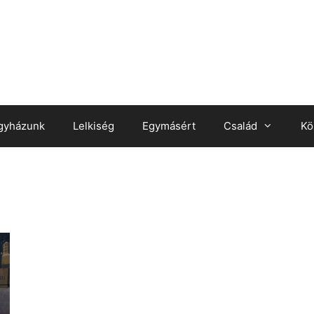
gyházunk
Lelkiség
Egymásért
Család
Kö