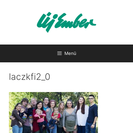
Kilépés
a
tartalomba
Menü
laczkfi2_0