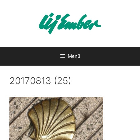
Kilépés
a
tartalomba
Menü
20170813 (25)