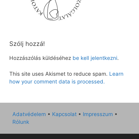
Szólj hozzá!
Hozzászólás küldéséhez
be kell jelentkezni
.
This site uses Akismet to reduce spam.
Learn
how your comment data is processed.
Adatvédelem
•
Kapcsolat
•
Impresszum
•
Rólunk