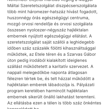
Máltai Szeretetszolgálat diszpécserszolgálata
több mint háromezer-hatszáz hívást fogadott,
huszonnégy órás egészségügyi centruma,
mozgó orvosi rendelője és orvosi szolgálata
összesen nyolcezer-négyszáz hajléktalan
embernek nyújtott egészségügyi ellátást. A
szeretetszolgálat saját szállói a leghidegebb
időben száz százalék fölötti kihasználtsággal
működtek, az Etele téren és a Szarvas Gábor
úton pedig irodából kialakított ideiglenes
szállást működtetett a karitatív szervezet. A
nappali melegedőkbe naponta átlagosan
félezren tértek be, és telt házzal működött a
hajléktalan emberek lábadozója is. Pályázati
program keretében harmincöt hajléktalan
embernek sikerült önálló lakhatást teremteni.
Az ellátásba ezen a télen is több száz önkéntes