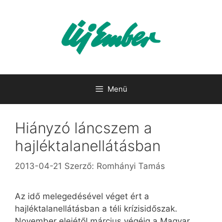
Kilépés
a
tartalomba
Menü
Hiányzó láncszem a
hajléktalanellátásban
2013-04-21
Szerző:
Romhányi Tamás
Az idő melegedésével véget ért a
hajléktalanellátásban a téli krízisidőszak.
November elejétől március végéig a Magyar