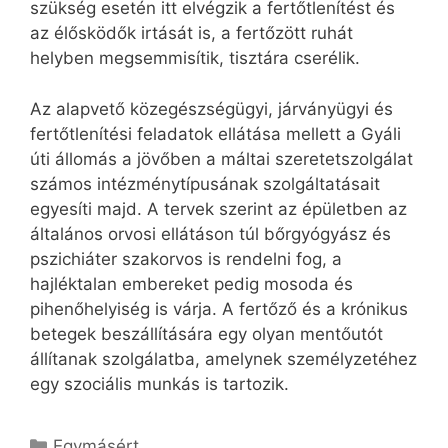
szükség esetén itt elvégzik a fertőtlenítést és
az élősködők irtását is, a fertőzött ruhát
helyben megsemmisítik, tisztára cserélik.
Az alapvető közegészségügyi, járványügyi és
fertőtlenítési feladatok ellátása mellett a Gyáli
úti állomás a jövőben a máltai szeretetszolgálat
számos intézménytípusának szolgáltatásait
egyesíti majd. A tervek szerint az épületben az
általános orvosi ellátáson túl bőrgyógyász és
pszichiáter szakorvos is rendelni fog, a
hajléktalan embereket pedig mosoda és
pihenőhelyiség is várja. A fertőző és a krónikus
betegek beszállítására egy olyan mentőutót
állítanak szolgálatba, amelynek személyzetéhez
egy szociális munkás is tartozik.
Kategória
Egymásért