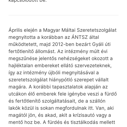
kapcsolódott be.
Április elején a Magyar Máltai Szeretetszolgálat
megnyitotta a korábban az ÁNTSZ által
működtetett, majd 2012-ben bezárt Gyáli úti
fertőtlenítő állomást. Az intézmény múlt évi
megszűnése jelentős nehézségeket okozott a
hajléktalan embereket ellátó szervezeteknek,
így az intézmény újbóli megnyitásával a
szeretetszolgálat hiánypótló szerepet vállalt
magára. A korábbi tapasztalatok alapján az
utcákon élő emberek fele igénybe veszi a fürdő
és fertőtlenítő szolgáltatásait, de a szállón
lakók közül is sokan megfordulnak itt. Van, aki
magától jön, és akad, akit a krízisautó vagy a
mentő hoz be. A fürdés és tisztálkodás mellett