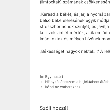
(limfociták) számának csökkenéséh
„Keresd a békét, és járj a nyomába
belső béke elérésének egyik módja 
stresszhormonok szintjét, és javí
kortizolszintjét mérték, akik emlő
imádkoztak és mélyen hívőnek mondt
„Békességet hagyok nektek…” A lel
Kategória
Egymásért
Hiányzó láncszem a hajléktalanellátásb
Kö­zel az em­be­rek­hez
Szólj hozzá!