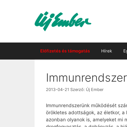
Kilépés
a
tartalomba
Előfizetés és támogatás
Hírek
E
Immunrendszer
2013-04-21
Szerző:
Új Ember
Immunrendszerünk működését számos
örökletes adottságok, az életkor, 
azonban olyanok is, amelyeket mi m
drogfogyasztás, a dohányzás, a hiá