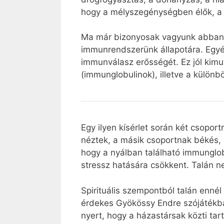
hogy a mélyszegénységben élők, a
Ma már bizonyosak vagyunk abban, 
immunrendszerünk állapotára. Egyér
immunválasz erősségét. Ez jól kim
(immunglobulinok), illetve a különb
Egy ilyen kísérlet során két csoport
néztek, a másik csoportnak békés, a
hogy a nyálban található immunglob
stressz hatására csökkent. Talán n
Spirituális szempontból talán ennél
érdekes Gyökössy Endre szójátékban
nyert, hogy a házastársak közti t