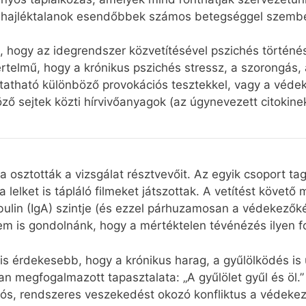
 hajléktalanok esendőbbek számos betegséggel szemb
hogy az idegrendszer közvetítésével pszichés történés
telmű, hogy a krónikus pszichés stressz, a szorongás, 
utatható különböző provokációs tesztekkel, vagy a véde
öző sejtek közti hírvivőanyagok (az úgynevezett citokin
ra osztották a vizsgálat résztvevőit. Az egyik csoport tag
 lelket is tápláló filmeket játszottak. A vetítést követő
ulin (IgA) szintje (és ezzel párhuzamosan a védekezők
em is gondolnánk, hogy a mértéktelen tévénézés ilyen 
 is érdekesebb, hogy a krónikus harag, a gyűlölködés i
 megfogalmazott tapasztalata: „A gyűlölet gyűl és öl.” 
artós, rendszeres veszekedést okozó konfliktus a védek