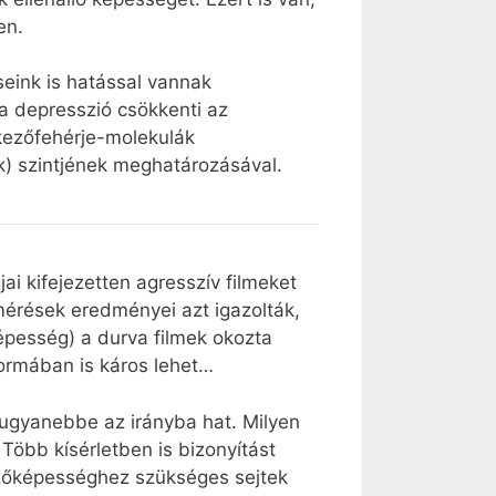
en.
eink is hatással vannak
a depresszió csökkenti az
kezőfehérje-molekulák
ek) szintjének meghatározásával.
jai kifejezetten agresszív filmeket
 mérések eredményei azt igazolták,
épesség) a durva filmek okozta
formában is káros lehet…
s ugyanebbe az irányba hat. Milyen
Több kísérletben is bizonyítást
ezőképességhez szükséges sejtek