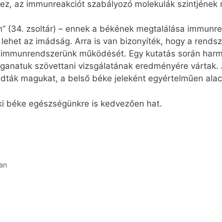
ez, az immunreakciót szabályozó molekulák szintjének 
n” (34. zsoltár) – ennek a békének megtalálása immunre
lehet az imádság. Arra is van bizonyíték, hogy a rends
tja immunrendszerünk működését. Egy kutatás során har
daganatuk szövettani vizsgálatának eredményére vártak.
ák magukat, a belső béke jeleként egyértelműen alacso
ki béke egészségünkre is kedvezően hat.
an