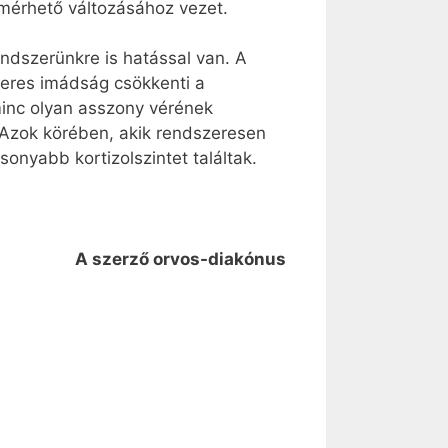
mérhető változásához vezet.
ndszerünkre is hatással van. A
zeres imádság csökkenti a
minc olyan asszony vérének
 Azok körében, akik rendszeresen
nyabb kortizolszintet találtak.
A szerző orvos-diakónus