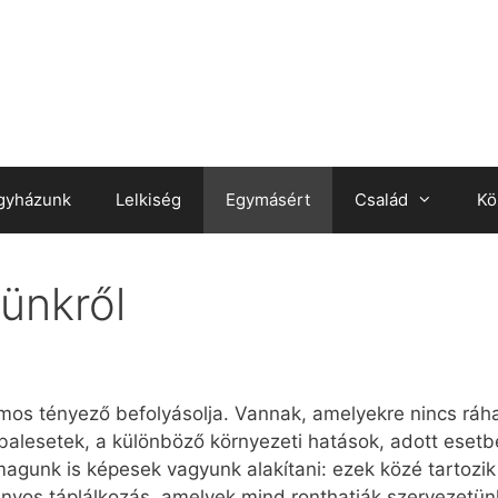
gyházunk
Lelkiség
Egymásért
Család
Kö
ünkről
 tényező befolyásolja. Vannak, amelyekre nincs ráhat
a balesetek, a különböző környezeti hatások, adott eset
agunk is képesek vagyunk alakítani: ezek közé tartozik 
nyos táplálkozás, amelyek mind ronthatják szervezetünk 