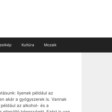
zelkép
Kultúra
Mozaik
ásunk: ilyenek például az
ben akár a gyógyszerek is. Vannak
például az alkohol- és a
ellenálló képességét. Ezért is van,