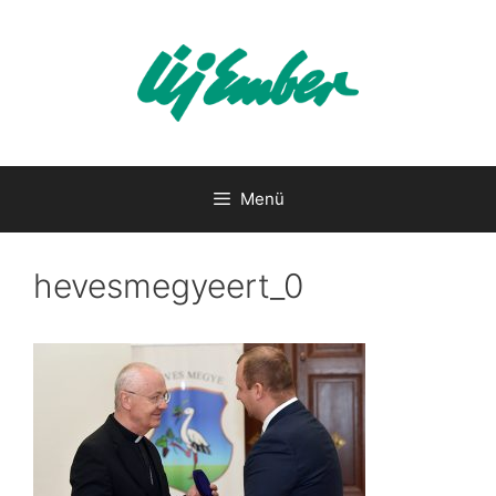
Kilépés
a
tartalomba
Menü
hevesmegyeert_0