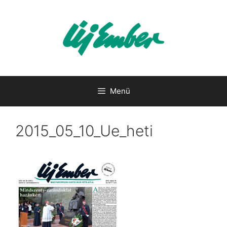
Kilépés
a
tartalomba
Menü
2015_05_10_Ue_heti