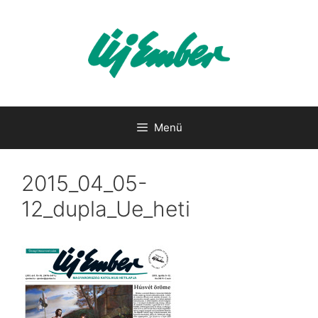
Kilépés
a
tartalomba
Menü
2015_04_05-
12_dupla_Ue_heti