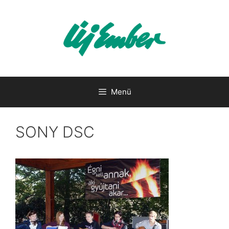
Kilépés
a
tartalomba
Menü
SONY DSC