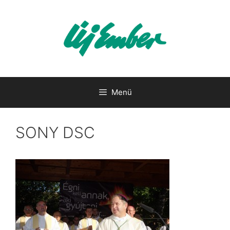
Kilépés
a
tartalomba
Menü
SONY DSC