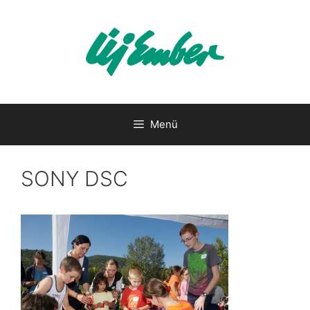
Kilépés
a
tartalomba
Menü
SONY DSC