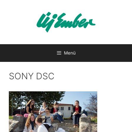
Kilépés
a
tartalomba
Menü
SONY DSC