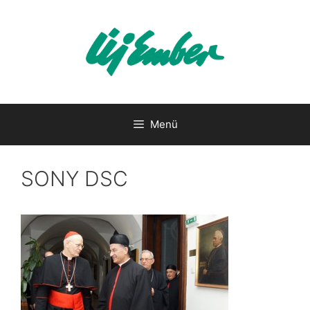
Kilépés
a
tartalomba
Menü
SONY DSC