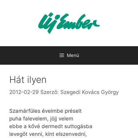
Kilépés
a
tartalomba
Menü
Hát ilyen
2012-02-29
Szerző:
Szegedi Kovács György
Szamárfüles éveimbe préselt
puha falevelem, jöjj velem
ebbe a kővé dermedt suttogásba
levegőt venni, kínt elszenvedni,