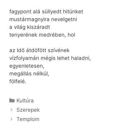
fagypont alá süllyedt hitünket
mustármagnyira nevelgetni
a világ kiszáradt
tenyerének medrében, hol
az Idő átdöfött szívének
vízfolyamán mégis lehet haladni,
egyenletesen,
megállás nélkül,
fölfelé.
Kategória
Kultúra
Szerepek
Templom