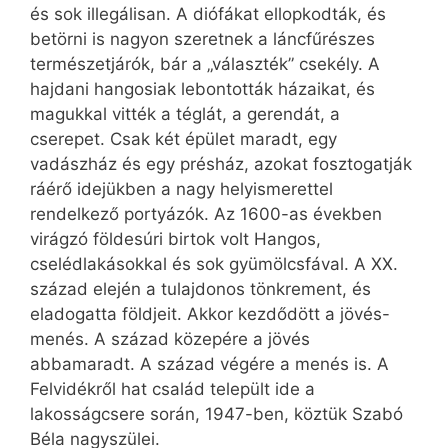
és sok illegálisan. A diófákat ellopkodták, és
betörni is nagyon szeretnek a láncfűrészes
természetjárók, bár a „választék” csekély. A
hajdani hangosiak lebontották házaikat, és
magukkal vitték a téglát, a gerendát, a
cserepet. Csak két épület maradt, egy
vadászház és egy présház, azokat fosztogatják
ráérő idejükben a nagy helyismerettel
rendelkező portyázók. Az 1600-as években
virágzó földesúri birtok volt Hangos,
cselédlakásokkal és sok gyümölcsfával. A XX.
század elején a tulajdonos tönkrement, és
eladogatta földjeit. Akkor kezdődött a jövés-
menés. A század közepére a jövés
abbamaradt. A század végére a menés is. A
Felvidékről hat család települt ide a
lakosságcsere során, 1947-ben, köztük Szabó
Béla nagyszülei.