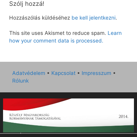
Szólj hozzá!
Hozzászólás küldéséhez
be kell jelentkezni
.
This site uses Akismet to reduce spam.
Learn
how your comment data is processed.
Adatvédelem
•
Kapcsolat
•
Impresszum
•
Rólunk
„Az Új Ember katolikus hetilap 2014. évi működésének