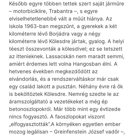
Később egyre többen tettek szert saját járműre
– motorbiciklire, Trabantra –, s egyre
elviselhetetlenebbé vált a műút hiánya. Az
iskola 1963-ban megszűnt, a gyerekek a két
kilométerre lévő Borjádra vagy a négy
kilométerre lévő Kölesdre jártak, gyalog. A helyi
téeszt összevonták a kölesdivel; ez se tetszett
az ittenieknek. Lassacskán nem maradt semmi,
amiért érdemes lett volna Hangosban élni. A
hetvenes években megkezdődött az
elvándorlás, és a rendszerváltáskor már csak
egy család lakott a pusztán. Néhány évre rá ők
is beköltöztek Kölesdre. Nemrég szedte le az
áramszolgáltató a vezetékeket a még ép
betonoszlopokról. Már több mint egy évtizede
nincs fogyasztó. A faoszlopokat viszont
„elfogyasztották”.A környéken egyetlen ember
mozog legálisan – Greinfenstein József vadőr –,