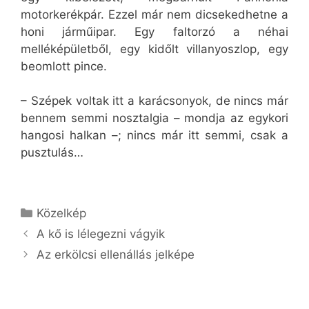
motorkerékpár. Ezzel már nem dicsekedhetne a
honi járműipar. Egy faltorzó a néhai
melléképületből, egy kidőlt villanyoszlop, egy
beomlott pince.
– Szépek voltak itt a karácsonyok, de nincs már
bennem semmi nosztalgia – mondja az egykori
hangosi halkan –; nincs már itt semmi, csak a
pusztulás…
Kategória
Közelkép
A kő is lélegezni vágyik
Az erkölcsi ellenállás jelképe