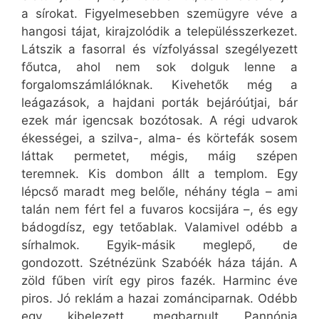
a sírokat. Figyelmesebben szemügyre véve a
hangosi tájat, kirajzolódik a településszerkezet.
Látszik a fasorral és vízfolyással szegélyezett
főutca, ahol nem sok dolguk lenne a
forgalomszámlálóknak. Kivehetők még a
leágazások, a hajdani porták bejáróútjai, bár
ezek már igencsak bozótosak. A régi udvarok
ékességei, a szilva-, alma- és körtefák sosem
láttak permetet, mégis, máig szépen
teremnek. Kis dombon állt a templom. Egy
lépcső maradt meg belőle, néhány tégla – ami
talán nem fért fel a fuvaros kocsijára –, és egy
bádogdísz, egy tetőablak. Valamivel odébb a
sírhalmok. Egyik-másik meglepő, de
gondozott. Szétnézünk Szabóék háza táján. A
zöld fűben virít egy piros fazék. Harminc éve
piros. Jó reklám a hazai zománciparnak. Odébb
egy kibelezett, megbarnult Pannónia