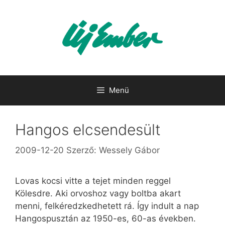
Kilépés
a
tartalomba
Menü
Hangos elcsendesült
2009-12-20
Szerző:
Wessely Gábor
Lovas kocsi vitte a tejet minden reggel
Kölesdre. Aki orvoshoz vagy boltba akart
menni, felkéredzkedhetett rá. Így indult a nap
Hangospusztán az 1950-es, 60-as években.