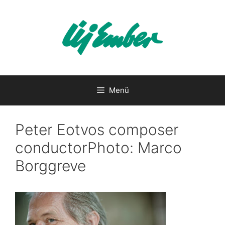
Kilépés
a
tartalomba
Menü
Peter Eotvos composer
conductorPhoto: Marco
Borggreve