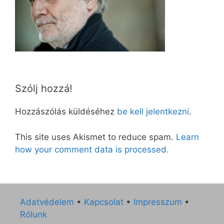
Szólj hozzá!
Hozzászólás küldéséhez
be kell jelentkezni
.
This site uses Akismet to reduce spam.
Learn
how your comment data is processed.
Adatvédelem
•
Kapcsolat
•
Impresszum
•
Rólunk