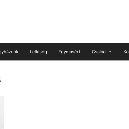
gyházunk
Lelkiség
Egymásért
Család
Kö
s