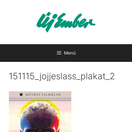
Kilépés
a
tartalomba
Menü
151115_jojjeslass_plakat_2