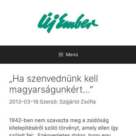
Kilépés
a
tartalomba
Menü
„Ha szenvednünk kell
magyarságunkért…”
2013-03-18
Szerző:
Szijjártó Zsófia
1942-ben nem szavazta meg a zsidóság
kitelepítéséről szóló törvényt, amely ellen így
szólalt fel: „Szégyenletes dolog, hogy egy