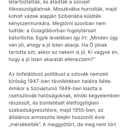
letartóztatták, és átadták a szovjet
titkosszolgálatnak. Moszkvába hurcolták, majd
koholt vádak alapján Szibériába küldték
kényszermunkára. Megtörni azonban nem
tudták: a Gulagtáborban fogolytársait
bátorította. Egyik levelében így írt: „Minden úgy
van jól, ahogy a jó Isten akarja. Ha Ő jónak
tartotta ezt, akkor ez nekem is jó. Ki vagyok én,
hogy a jó Isten akaratát ellenezzem?”
Az önfeláldozó politikust a szlovák nemzeti
bíróság 1947-ben távollétében halálra ítélte.
Amikor a Szovjetunió 1949-ben kiadta a
csehszlovák hatóságoknak, elnöki kegyelemben
részesült, és büntetését életfogytiglani
szabadságvesztésre, majd 1955-ben, az
általános amnesztia idején huszonöt évre
„mérsékelték”. A meggyötört, de meg nem tört