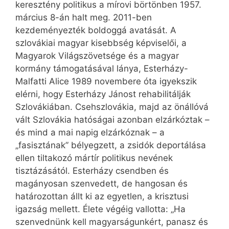
keresztény politikus a mírovi börtönben 1957.
március 8-án halt meg. 2011-ben
kezdeményezték boldoggá avatását. A
szlovákiai magyar kisebbség képviselői, a
Magyarok Világszövetsége és a magyar
kormány támogatásával lánya, Esterházy-
Malfatti Alice 1989 novembere óta igyekszik
elérni, hogy Esterházy Jánost rehabilitálják
Szlovákiában. Csehszlovákia, majd az önállóvá
vált Szlovákia hatóságai azonban elzárkóztak –
és mind a mai napig elzárkóznak – a
„fasisztának” bélyegzett, a zsidók deportálása
ellen tiltakozó mártír politikus nevének
tisztázásától. Esterházy csendben és
magányosan szenvedett, de hangosan és
határozottan állt ki az egyetlen, a krisztusi
igazság mellett. Élete végéig vallotta: „Ha
szenvednünk kell magyarságunkért, panasz és