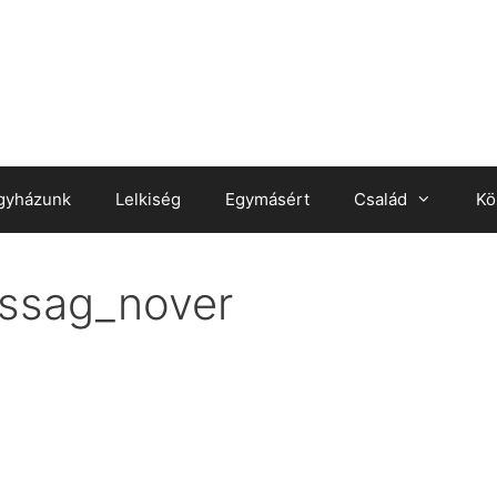
gyházunk
Lelkiség
Egymásért
Család
Kö
assag_nover