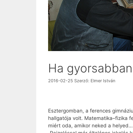
Ha gyorsabban j
2016-02-25
Szerző:
Elmer István
Esztergomban, a ferences gimnáziu
hallgatója volt. Matematika–fizika 
miért oda, amikor neked a helyed…
„Rajzolással már általános iskolás 