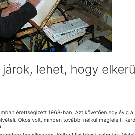
árok, lehet, hogy elkerü
mban érettségizett 1968-ban. Azt követően egy évig a 
felvételi. Okos volt, minden további nélkül megfelelt. 
!
koromban foglalkoztam. Kolbe Misi bácsi számított Mohá