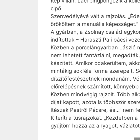
Kép villan. Laci pingpongozik a ko
cipő.
Szenvedélyévé vált a rajzolás. „Éde
örököltem a manuális képességet.”
A gyárban, a Zsolnay család egyko
indítottak – Haraszti Pali bácsi ve
Közben a porcelángyárban László m
nem lehetett fantáziálni, megadták, 
készített. Amikor odakerültem, akko
mintákig sokféle forma szerepelt. S
díszítőfestészetnek mondanám. Vég
előrelépésnek számított, könnyebb 
Közben mindvégig rajzolt. Több alka
díjat kapott, az­óta is többször sz
ítészek Pestről Pécsre, és…” nem 
Kiteríti a tusrajzokat. „Kezdetben 
gyűjtöm hozzá az anyagot, vázlatot