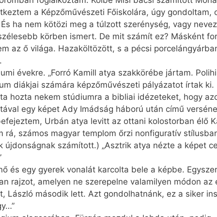
tkeztem a Képzőművészeti Főiskolára, úgy gondoltam, 
És ha nem kötözi meg a túlzott szerénység, vagy neve
 szélesebb körben ismert. De mit számít ez? Másként for
m az ő világa. Hazaköltözött, s a pécsi porcelángyárb
.
umi évekre. „Forró Kamill atya szakkörébe jártam. Polihi
 diákjai számára képzőművészeti pályázatot írtak ki. 
nta hozta nekem stúdiumra a bibliai idézeteket, hogy az
rétával egy képet Ady Imádság háború után című versén
befejeztem, Urbán atya levitt az ottani kolostorban élő
m rá, számos magyar templom őrzi nonfiguratív stílusban
újdonságnak számított.) „Asztrik atya nézte a képet ce
”
gy nő és egy gyerek vonalát karcolta bele a képbe. Egysz
yan rajzot, amelyen ne szerepelne valamilyen módon az 
t, László második lett. Azt gondolhatnánk, ez a siker i
gy…”