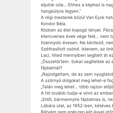
eljutok oda… Ehhez a képhez is nag
hangsúlyos legyen.”
A régi mesterek közül Van Eyck hato
Kondor Béla.
Közben az élet kopogó tényei. Pécs
kilencvenes évek vége felé… nem t
tizennyolc évesen. Ne kérdezd, nem
Széthasított csönd. Istenem, az ö
Laci, hited mennyiben segített át 
„Összetörtem. Sokat segítettek az e
fájdalmát?
„Rajzolgattam, de az sem nyugtato
A szörnyű dolgokat meg lehet-e fo
„Talán meg lehet… több rajzon előj
A hit tovább tudja-e vinni az embe
„Ettől, bármennyire fájdalmas is, n
Lábára utal, az 1952-ben, kétéves
Bátyám nem egészen két évvel idős