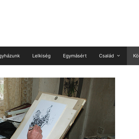
gyházunk
Lelkiség
Egymásért
Család
Kö