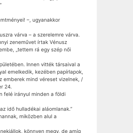
”
emtményei! –, ugyanakkor
nuszra várva – a szerelemre várva.
ennyi zeneművet írtak Vénusz
zembe, „tettem rá egy szép női
ületében. Innen vitték társaival a
yal emelkedik, kezében papírlapok,
 az emberek mind véreset vizelnek, /
r 24.
n felé irányul minden a földi
 az idő hulladékai aláomlanak.”
hannak, miközben alul a
e nekiállok, könnyen megy, de amíg