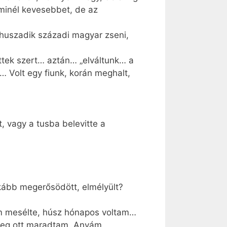
 minél kevesebbet, de az
a huszadik századi magyar zseni,
ettek szert… aztán… „elváltunk… a
 Volt egy fiunk, korán meghalt,
t, vagy a tusba belevitte a
nkább megerősödött, elmélyült?
ám mesélte, húsz hónapos voltam…
 meg ott maradtam. Anyám