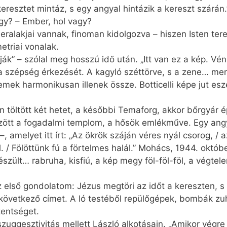
eresztet mintáz, s egy angyal hintázik a kereszt szárán.
agy? – Ember, hol vagy?
ralakjai vannak, finoman kidolgozva – hiszen Isten ter
etriai vonalak.
ják” – szólal meg hosszú idő után. „Itt van ez a kép. Vé
i a szépség érkezését. A kagyló széttörve, s a zene… m
elemek harmonikusan illenek össze. Botticelli képe jut es
 töltött két hetet, a későbbi Temaforg, akkor bőrgyár ép
özött a fogadalmi templom, a hősök emlékműve. Egy ang
, amelyet itt írt: „Az ökrök száján véres nyál csorog, /
/ Fölöttünk fú a förtelmes halál.” Mo­hács, 1944. októbe
zült… rabruha, kisfiú, a kép megy föl-föl-föl, a végtele
z első gondolatom: Jézus megtöri az időt a kereszten, s
következő címet. A ló testéből repülőgépek, bombák zu
zentséget.
szuggesztivitás mellett László alkotásain. „Amikor végr