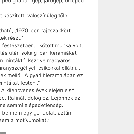
… pedig lábán gép, járógép, ortopéd
készített, valószínűleg tőle
ható, „1970-ben rajzszakkört
ek részt.”
 festészetben… kötött munka volt,
ítás után sokáig ipari kerámiákat
pán mintáktól kezdve magyaros
ranyszegéllyel, csíkokkal ellátni…
 mellől. A gyári hierarchiában ez
intákat festeni.”
 A kilencvenes évek elején első
be. Rafinált dolog ez. Lejönnek az
enne semmi elégedetlenség.
kad bennem egy gondolat, aztán
esem a motívumokat.”