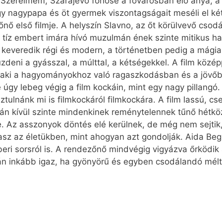
 Szerelmem, Szarajevó főhőse a fővárosban élő anya, a
gy nagypapa és öt gyermek viszontagságait meséli el ké
őnő első filmje. A helyszín Slavno, az őt körülvevő csod
tíz embert imára hívó muzulmán ének szinte mitikus han
 keveredik régi és modern, a történetben pedig a mágia
ni a gyásszal, a múlttal, a kétségekkel. A film középpo
, aki a hagyományokhoz való ragaszkodásban és a jövőb
gy lebeg végig a film kockáin, mint egy nagy pillangó. V
tulnánk mi is filmkockáról filmkockára. A film lassú, cs
mán kívül szinte mindenkinek reménytelennek tűnő hétk
tje. Az asszonyok döntés elé kerülnek, de még nem sejtik
z az életükben, mint ahogyan azt gondolják. Aida Begic 
beri sorsról is. A rendezőnő mindvégig vigyázva őrködik
alán inkább igaz, ha gyönyörű és egyben csodálandó mé