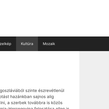
zelkép
Kultúra
Mozaik
ugoszláviából szinte észrevétlenül
kotást hazánkban sajnos alig
álni, a szerbek továbbra is közös
nia-Hercegovina felosztása ellen is