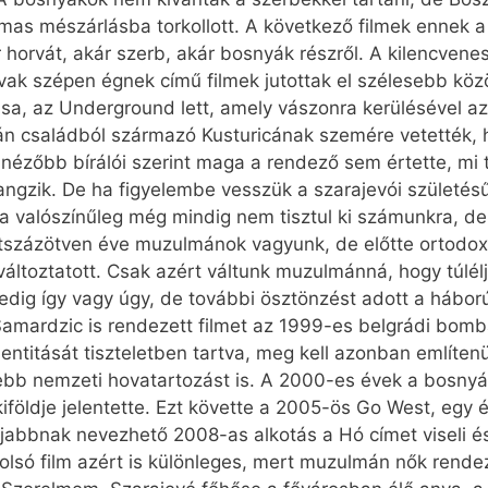
almas mészárlásba torkollott. A következő filmek ennek a
horvát, akár szerb, akár bosnyák részről. A kilencvene
vak szépen égnek című filmek jutottak el szélesebb kö
ása, az Underground lett, amely vászonra kerülésével a
 családból származó Kusturicának szemére vetették, ho
lnézőbb bírálói szerint maga a rendező sem értette, mi 
gzik. De ha figyelembe vesszük a szarajevói születésű 
ma valószínűleg még mindig nem tisztul ki számunkra, de
kétszázötven éve muzulmánok vagyunk, de előtte ortodox
áltoztatott. Csak azért váltunk muzulmánná, hogy túléljü
e pedig így vagy úgy, de további ösztönzést adott a háb
Samardzic is rendezett filmet az 1999-es belgrádi bomb
entitását tiszteletben tartva, meg kell azonban említen
ebb nemzeti hovatartozást is. A 2000-es évek a bosnyá
nkiföldje jelentette. Ezt követte a 2005-ös Go West, eg
jabbnak nevezhető 2008-as alkotás a Hó címet viseli 
tolsó film azért is különleges, mert muzulmán nők rende