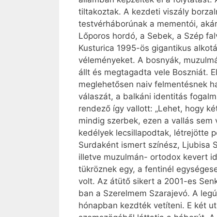
tiltakoztak. A kezdeti viszály borz
testvérháborúnak a mementói, akár 
Lőporos hordó, a Sebek, a Szép fal
Kusturica 1995-ös gigantikus alkot
véleményeket. A bosnyák, muzulmán
állt és megtagadta vele Boszniát. E
meglehetősen naiv felmentésnek han
válaszát, a balkáni identitás fogal
rendező így vallott: „Lehet, hogy 
mindig szerbek, ezen a vallás sem v
kedélyek lecsillapodtak, létrejött
Surdaként ismert színész, Ljubisa 
illetve muzulmán- ortodox kevert id
tükröznek egy, a fentinél egységes
volt. Az átütő sikert a 2001-es Se
ban a Szerelmem Szarajevó. A legú
hónapban kezdték vetíteni. E két u