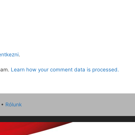
lentkezni
.
spam.
Learn how your comment data is processed.
•
Rólunk