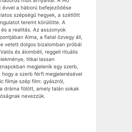
 háborús múlt árnyaival. A Hó
t évvel a háború befejeződése
álatos szépségű hegyek, a szétlőtt
gulatot teremt körülötte. A
 és a realitás. Az asszonyok
ntjában Alma, a fiatal özvegy áll,
e vetett dolgos bizalomban próbál
alós és álombéli, reggeli rituális
elekménye, titkai lassan
öznapokban megjelenik egy szerb,
, hogy a szerb férfi megjelenésével
filmje szép film: gyászról,
 a dráma fölött, amely talán sokak
ltóságnak nevezzük.