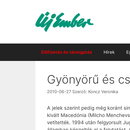
Kilépés
a
tartalomba
Előfizetés és támogatás
Hírek
E
Gyönyörű és c
2010-06-27
Szerző:
Koncz Veronika
A jelek szerint pedig még koránt si
kivált Macedónia (Milcho Menchevski
vetítették. 1994 után felgyorsult Ju
államban képzelték el a folytatást.