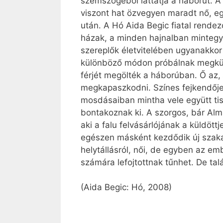
szemszögéből láttatja a háborút. A
viszont hat özvegyen maradt nő, e
után. A Hó Aida Begic fiatal rendez
házak, a minden hajnalban mintegy 
szereplők életvitelében ugyanakkor
különböző módon próbálnak megküzde
férjét megölték a háborúban. Ő az
megkapaszkodni. Színes fejkendője ú
mosdásaiban mintha vele együtt tisz
bontakoznak ki. A szorgos, bár Al
aki a falu felvásárlójának a küldöt
egészen másként kezdődik új szakas
helytállásról, női, de egyben az em
számára lefojtottnak tűnhet. De t
(Aida Begic: Hó, 2008)