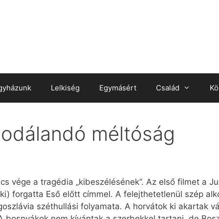
gyházunk
Lelkiség
Egymásért
Család
Kö
sodálandó méltóság
ncs vége a tragédia „kibeszélésének”. Az első filmet a J
) forgatta Eső előtt címmel. A felejthetetlenül szép al
goszlávia széthullási folyamata. A horvátok ki akartak v
 A bosnyákok nem kívántak a szerbekkel tartani, de Bosz