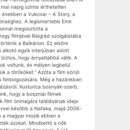
 mai napig szinte érthetetlen
s években a Vukovar – A Story, a
zönséghez. A legismertebb Emir
zonnal megosztotta a
gy filmjével Belgrád szolgálatába
történik a Balkánon. Ez elsőre
alkotó egyik interjúban adott
 biztos, hogy árnyaltabbá válik. A
ok voltunk, és mélyen legbelül
k a törököket.” Azóta a film körüli
orú feldolgozására. Még a hazánkban
ázásról. Kusturica bosnyák-szerb,
ünk, hogy a boszniai filmek
k film önmagára találásának ideje
y évvel később a Nafaka, majd 2006-
és a magyar mozik ebben a
zték azokat. Mindkettő a nők