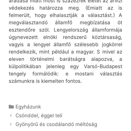
áradása miatt most is százezrek életét az árvízi
védekezés határozza meg. (Emiatt az is
felmerült, hogy elhalasztják a választást.) A
megválasztandó államfő megbízatása öt
esztendőre szól. Lengyelország államformája
úgynevezett elnöki rendszerű köztársaság,
vagyis a lengyel államfő szélesebb jogkörrel
rendelkezik, mint például a magyar. S mivel az
eleven történelmi barátságra alapozva, a
külpolitikában jelenleg egy Varsó-Budapest
tengely formálódik: e mostani választás
számunkra is kiemelten fontos.
Kategória
Egyházunk
Csönddel, éggel teli
Gyönyörű és csodálandó méltóság