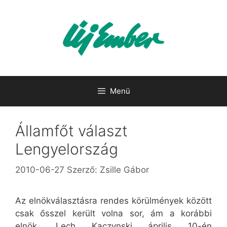
Kilépés
a
tartalomba
Menü
Államfőt választ
Lengyelország
2010-06-27
Szerző:
Zsille Gábor
Az elnökválasztásra rendes körülmények között
csak ősszel került volna sor, ám a korábbi
elnök, Lech Kaczynski április 10-én