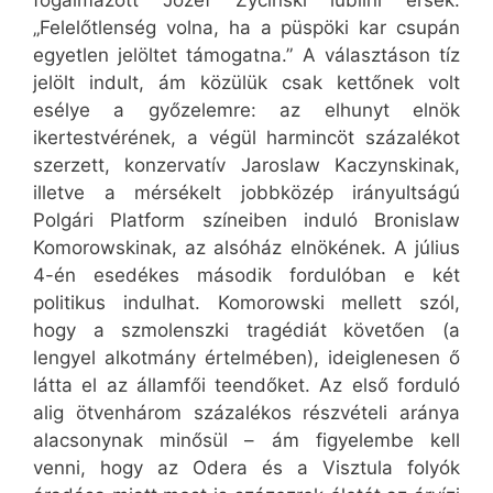
fogalmazott Józef Zycinski lublini érsek:
„Felelőtlenség volna, ha a püspöki kar csupán
egyetlen jelöltet támogatna.” A választáson tíz
jelölt indult, ám közülük csak kettőnek volt
esélye a győzelemre: az elhunyt elnök
ikertestvérének, a végül harmincöt százalékot
szerzett, konzervatív Jaroslaw Kaczynskinak,
illetve a mérsékelt jobbközép irányultságú
Polgári Platform színeiben induló Bronislaw
Komorowskinak, az alsóház elnökének. A július
4-én esedékes második fordulóban e két
politikus indulhat. Komorowski mellett szól,
hogy a szmolenszki tragédiát követően (a
lengyel alkotmány értelmében), ideiglenesen ő
látta el az államfői teendőket. Az első forduló
alig ötvenhárom százalékos részvételi aránya
alacsonynak minősül – ám figyelembe kell
venni, hogy az Odera és a Visztula folyók