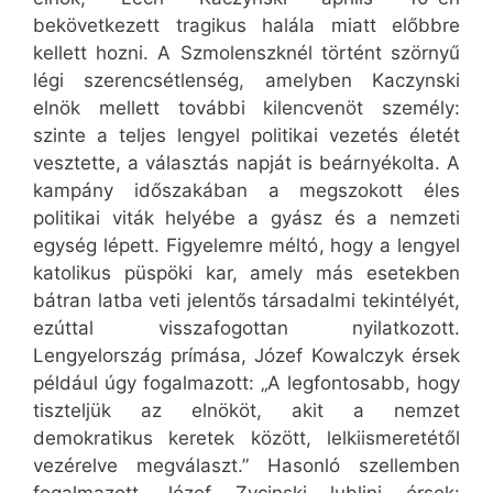
bekövetkezett tragikus halála miatt előbbre
kellett hozni. A Szmolenszknél történt szörnyű
légi szerencsétlenség, amelyben Kaczynski
elnök mellett további kilencvenöt személy:
szinte a teljes lengyel politikai vezetés életét
vesztette, a választás napját is beárnyékolta. A
kampány időszakában a megszokott éles
politikai viták helyébe a gyász és a nemzeti
egység lépett. Figyelemre méltó, hogy a lengyel
katolikus püspöki kar, amely más esetekben
bátran latba veti jelentős társadalmi tekintélyét,
ezúttal visszafogottan nyilatkozott.
Lengyelország prímása, Józef Kowalczyk érsek
például úgy fogalmazott: „A legfontosabb, hogy
tiszteljük az elnököt, akit a nemzet
demokratikus keretek között, lelkiismeretétől
vezérelve megválaszt.” Hasonló szellemben