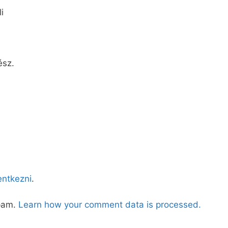
i
ész.
lentkezni
.
spam.
Learn how your comment data is processed.