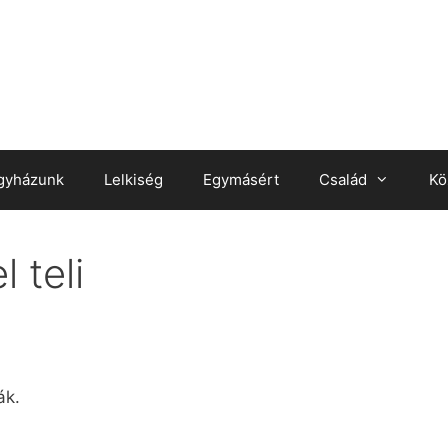
gyházunk
Lelkiség
Egymásért
Család
Kö
 teli
ák.