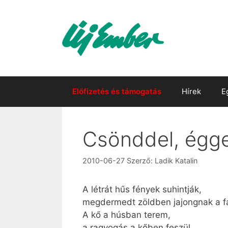
Kilépés
a
tartalomba
Előfizetés és támogatás
Hírek
E
Csönddel, éggel
2010-06-27
Szerző:
Ladik Katalin
A létrát hűs fények suhintják,
megdermedt zöldben jajongnak a f
A kő a húsban terem,
a ragyogás a kőben feszül.