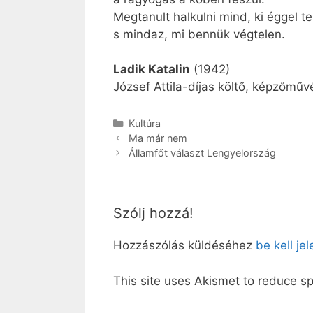
Megtanult halkulni mind, ki éggel tel
s mindaz, mi bennük végtelen.
Ladik Katalin
(1942)
József Attila-díjas költő, képzőműv
Kategória
Kultúra
Ma már nem
Államfőt választ Lengyelország
Szólj hozzá!
Hozzászólás küldéséhez
be kell je
This site uses Akismet to reduce 