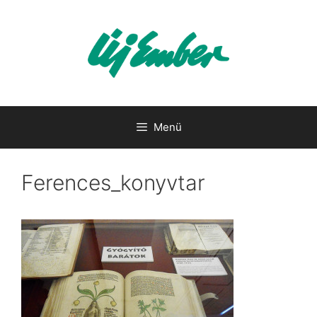
Kilépés
a
tartalomba
Menü
Ferences_konyvtar