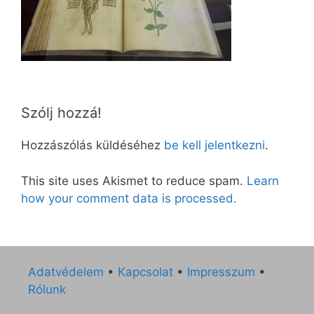
Szólj hozzá!
Hozzászólás küldéséhez
be kell jelentkezni
.
This site uses Akismet to reduce spam.
Learn
how your comment data is processed.
Adatvédelem
•
Kapcsolat
•
Impresszum
•
Rólunk