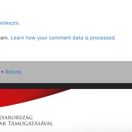
lentkezni
.
spam.
Learn how your comment data is processed.
•
Rólunk