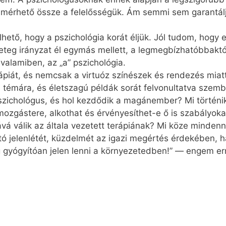
 mér­he­tő ös­­sze a fe­le­lős­sé­gük. Ám sem­mi sem ga­ran­tál­
el­he­tő, hogy a pszi­cho­ló­gia ko­rát él­jük. Jól tu­dom, hog
teg irány­zat él egy­más mel­lett, a leg­meg­bíz­ha­tób­bak­tól
a­la­mi­ben, az „a” pszi­cho­ló­gia.
­rá­pi­át, és nem­csak a vir­tu­óz szí­né­szek és ren­de­zés mi­a
 rá a té­má­ra, és élet­sza­gú pél­dák so­rát fel­vo­nul­tat­va szem­be
szi­cho­ló­gus, és hol kez­dő­dik a ma­gán­em­ber? Mi tör­té­ni
oz­gás­te­re, al­kot­hat és ér­vé­nye­sít­het-e ő is sza­bá­lyo­ka
á­vá vá­lik az ál­ta­la ve­ze­tett te­rá­pi­á­nak? Mi kö­ze mind
je­len­lét­ét, küz­del­mét az iga­zi meg­ér­tés ér­de­ké­ben, h
 gyó­gyí­tó­an je­len len­ni a kör­nye­ze­ted­ben!” — en­gem er­r