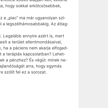
ja, hogy sok­kal er­köl­csö­seb­bek,
y ez a „pi­ac” ma már ugyan­olyan szí­
 a leg­szél­há­mo­sab­ba­kig. Az át­lag­
tt. Leg­alább en­­nyi­re azért is, mert
­sít a te­rü­let el­lent­mon­dá­sa­i­val,
k, ha a pá­ci­ens nem akar­ja el­fo­gad­
t a te­rá­pi­ás kap­cso­lat­ban? Le­het­
en­nek a pénz­hez? És vé­gül: mi­nek ne­
aj­lan­dó­sá­gát ar­ra, hogy egy­más
e szó­lít fel ez a so­ro­zat.