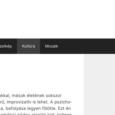
zelkép
Kultúra
Mozaik
ak­kal, má­sok éle­té­nek sok­szor
ű, imp­ro­vi­za­tív is le­het. A pszi­cho­
, be­fo­lyá­sa le­gyen fö­löt­te. Ezt én
r­köl­csi kó­dex alap­ján kell, kel­le­ne