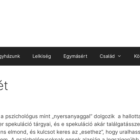
gyházunk
Lelkiség
Egymásért
Család
Kö
ét
a pszi­cho­ló­gus mint „nyers­anyag­gal” dol­go­zik a hal­lot­t
 spe­ku­lá­ció tár­gyai, és e spe­ku­lá­ció akár ta­lál­ga­tás­sze­r
i­ens el­mond, és kul­csot ke­res az „eset­hez”, hogy ural­has­sa
­zem. A pszi­cho­ló­gu­sok­nak en­nek alap­ján a leg­szi­go­rúbb e