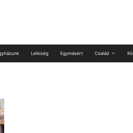
gyházunk
Lelkiség
Egymásért
Család
Kö