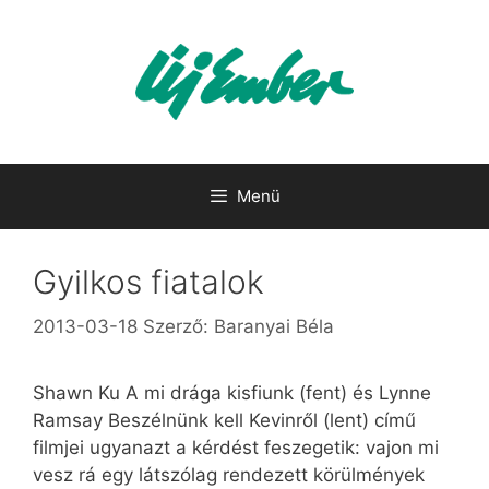
Kilépés
a
tartalomba
Menü
Gyilkos fiatalok
2013-03-18
Szerző:
Baranyai Béla
Shawn Ku A mi drá­ga kis­fi­unk (fent) és Lynne
Ramsay Be­szél­nünk kell Kevinről (lent) cí­mű
film­jei ugyan­azt a kér­dést fe­sze­ge­tik: va­jon mi
vesz rá egy lát­szó­lag ren­de­zett kö­rül­mé­nyek