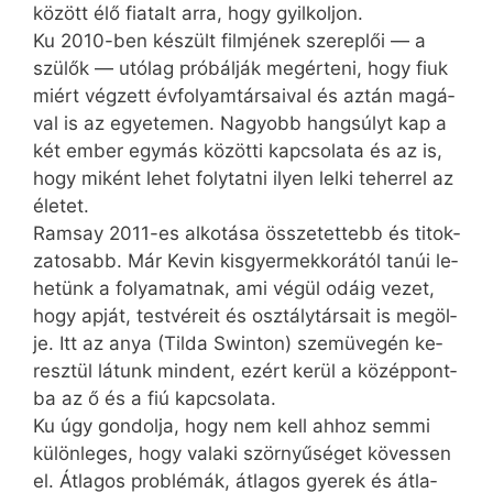
kö­zött élő fi­a­talt ar­ra, hogy gyil­kol­jon.
Ku 2010-ben ké­szült film­jé­nek sze­rep­lői — a
szü­lők — utó­lag pró­bál­ják meg­ér­te­ni, hogy fi­uk
mi­ért vég­zett év­fo­lyam­tár­sa­i­val és az­tán ma­gá­
val is az egye­te­men. Na­gyobb hang­súlyt kap a
két em­ber egy­más kö­zöt­ti kap­cso­la­ta és az is,
hogy mi­ként le­het foly­tat­ni ilyen lel­ki te­her­rel az
éle­tet.
Ramsay 2011-es al­ko­tá­sa ös­­sze­tet­tebb és ti­tok­
za­to­sabb. Már Kevin kis­gyer­mek­ko­rá­tól ta­núi le­
he­tünk a fo­lya­mat­nak, ami vé­gül odá­ig ve­zet,
hogy ap­ját, test­vé­re­it és osz­tály­tár­sa­it is meg­öl­
je. Itt az anya (Til­da Swinton) szem­üve­gén ke­
resz­tül lá­tunk min­dent, ezért ke­rül a kö­zép­pont­
ba az ő és a fiú kap­cso­la­ta.
Ku úgy gon­dol­ja, hogy nem kell ah­hoz sem­mi
kü­lön­le­ges, hogy va­la­ki ször­nyű­sé­get kö­ves­sen
el. Át­la­gos prob­lé­mák, át­la­gos gye­rek és át­la­