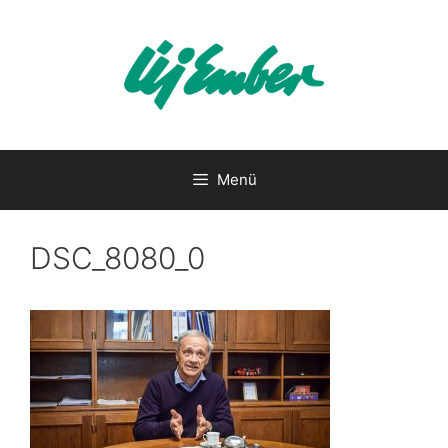
Kilépés
a
tartalomba
Menü
DSC_8080_0