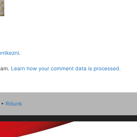
lentkezni
.
spam.
Learn how your comment data is processed.
•
Rólunk