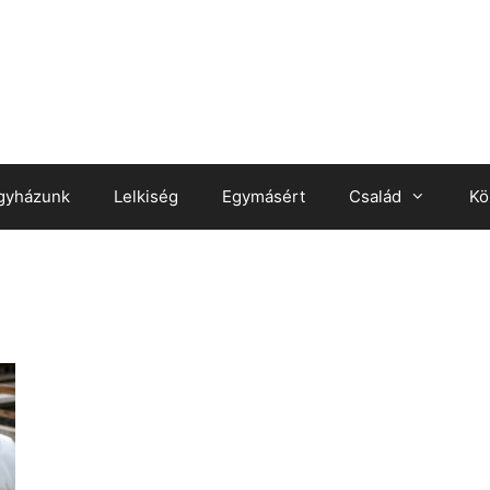
gyházunk
Lelkiség
Egymásért
Család
Kö