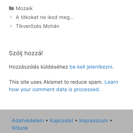
Kategória
Mozaik
A titkokat ne lesd meg…
Tikverőzés Mohán
Szólj hozzá!
Hozzászólás küldéséhez
be kell jelentkezni
.
This site uses Akismet to reduce spam.
Learn
how your comment data is processed.
Adatvédelem
•
Kapcsolat
•
Impresszum
•
Rólunk