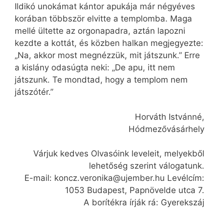
Ildikó unokámat kántor apukája már négyéves
korában többször elvitte a templomba. Maga
mellé ültette az orgonapadra, aztán lapozni
kezdte a kottát, és közben halkan megjegyezte:
„Na, akkor most megnézzük, mit játszunk.” Erre
a kislány odasúgta neki: „De apu, itt nem
játszunk. Te mondtad, hogy a templom nem
játszótér.”
Horváth Istvánné,
Hódmezővásárhely
Várjuk kedves Olvasóink leveleit, melyekből
lehetőség szerint válogatunk.
E-mail: koncz.veronika@ujember.hu Levélcím:
1053 Budapest, Papnövelde utca 7.
A borítékra írják rá: Gyerekszáj