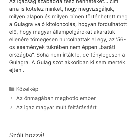
Az igazság szabaddá tesz benneteket… cím
arra is kötelez minket, hogy megvizsgáljuk,
milyen alapon és milyen címen történhetett meg
a Gulagra való kitoloncolás, hogyan fordulhatott
elő, hogy magyar állampolgárokat akaratuk
ellenére tömegesen hurcolhattak el egy, az ’56-
os események tükrében nem éppen „baráti
országba”. Soha nem írták le, de ténylegesen a
Gulagra. A Gulag szót akkoriban ki sem merték
ejteni.
Kategória
Közelkép
Az önmagában megbotló ember
Az igaz magyar múlt feltárásáért
Szólj hozzá!