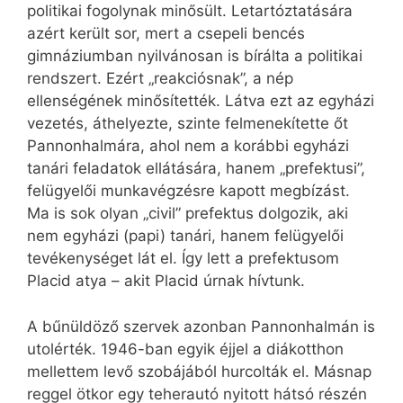
politikai fogolynak minősült. Letartóztatására
azért került sor, mert a csepeli bencés
gimnáziumban nyilvánosan is bírálta a politikai
rendszert. Ezért „reakciósnak”, a nép
ellenségének minősítették. Látva ezt az egyházi
vezetés, áthelyezte, szinte felmenekítette őt
Pannonhalmára, ahol nem a korábbi egyházi
tanári feladatok ellátására, hanem „prefektusi”,
felügyelői munkavégzésre kapott megbízást.
Ma is sok olyan „civil” prefektus dolgozik, aki
nem egyházi (papi) tanári, hanem felügyelői
tevékenységet lát el. Így lett a prefektusom
Placid atya – akit Placid úrnak hívtunk.
A bűnüldöző szervek azonban Pannonhalmán is
utolérték. 1946-ban egyik éjjel a diákotthon
mellettem levő szobájából hurcolták el. Másnap
reggel ötkor egy teherautó nyitott hátsó részén