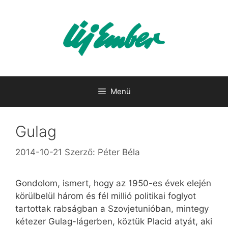
Kilépés
a
tartalomba
Menü
Gulag
2014-10-21
Szerző:
Péter Béla
Gondolom, ismert, hogy az 1950-es évek elején
körülbelül három és fél millió politikai foglyot
tartottak rabságban a Szovjetunióban, mintegy
kétezer Gulag-lágerben, köztük Placid atyát, aki