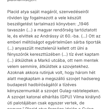
Placid atya saját magáról, szenvedéseiről
röviden így fogalmazott a vele készült
beszélgetést tartalmazó könyvben: „1946
tavaszán (…) a magyar rendőrség tartóztatott
le, és elvittek az Andrássy út 60.-ba. (…) Ott az
emberi méltóságot egyértelműen sárba tiporták
(…) anyaszült meztelenül kellett ott ülni a
fényszórók kereszttüzében (…) tíz évet kaptam
(…) átküldtek a Markó utcába, ott nem mentek
velem semmire, átküldtek a szovjetekhez.
Azoknak akkora rutinjuk volt, hogy három hét
alatt megkaptam a megszálló szovjet hadsereg
budapesti hadbíróságától a tízéves
kényszermunkát a szovjet Gulag-rabtelepeken.
A szovjet katonai elhárítás (GPU) Vilma királynő
úti palotájában csak egyszer vertek, de