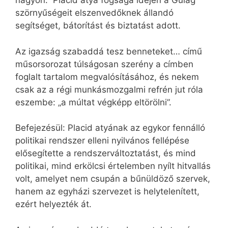
nagyon.” Placid atya fogsága idején a Gulag
szörnyűségeit elszenvedőknek állandó
segítséget, bátorítást és biztatást adott.
Az igazság szabaddá tesz benneteket… című
műsorsorozat túlságosan szerény a címben
foglalt tartalom megvalósításához, és nekem
csak az a régi munkásmozgalmi refrén jut róla
eszembe: „a múltat végképp eltörölni”.
Befejezésül: Placid atyának az egykor fennálló
politikai rendszer elleni nyilvános fellépése
elősegítette a rendszerváltoztatást, és mind
politikai, mind erkölcsi értelemben nyílt hitvallás
volt, amelyet nem csupán a bűnüldöző szervek,
hanem az egyházi szervezet is helytelenített,
ezért helyezték át.