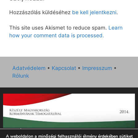
Hozzászólás küldéséhez
be kell jelentkezni
.
This site uses Akismet to reduce spam.
Learn
how your comment data is processed.
Adatvédelem
•
Kapcsolat
•
Impresszum
•
Rólunk
„Az Új Ember katolikus hetilap 2014. évi működésének
A weboldalon a minőségi felhasználói élmény érdekében sütiket
támogatását az EGYH-KCP-14-P-0121 sz. támogatási