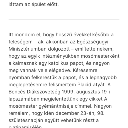
láttam az épület előtt.
Itt mondom el, hogy hosszú évekkel később a
feleségem – aki akkoriban az Egészségügyi
Minisztériumban dolgozott – említette nekem,
hogy az egyik intézményükben mosómesterként
alkalmaznak egy katolikus papot, és nagyon
meg vannak vele elégedve. Kérésemre
nyomban felkerestük a papot, és a legnagyobb
meglepetésemre felismertem Placid atyát. A
Bencés Diákszövetség 1999. augusztus 19-i
lapszámában megjelentettünk egy cikket A
mosómester gyémántmiséje címmel. Nagyon
remélem, hogy idén december 23-án, 98.
születésnapján együtt vehetünk részt a
platinamiséjén.