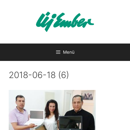
Kilépés
a
tartalomba
Menü
2018-06-18 (6)