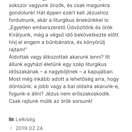
sokszor vagyunk önzők, és csak magunkra
gondolunk! Hát éppen ezért kell Jézushoz
fordulnunk, akár a liturgikus énekünkkel is:
„Egyetlen emberszerető Üdvözítőnk és örök
Királyunk, még a végső idő bekövetkezte előtt
hívj el engem a bűnbánatra, és könyörülj
rajtam!”
Áldottak vagy átkozottak akarunk lenni? Itt
állunk egyházi életünk egy szép liturgikus
időszakának – a nagyböjtnek – a kapujában.
Most még inkább adott a lehetőség arra, hogy
döntsünk: a jobb vagy a bal oldalra akarunk-e,
fogunk-e állni? Jézus nem erőszakoskodik.
Csak rajtunk múlik az örök sorsunk!
Kategória
Lelkiség
2019.02.24.