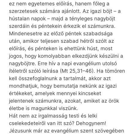
ez nem egyetemes előírás, hanem főleg a
szerzetesek számára ajánlott. Az igazi böjt – a
hústalan napok – majd a tényleges nagyböjt
szerdáin és péntekein érkezik el számunkra.
Mindenesetre az előző péntek szabadsága
után, amikor teljesen szabad hétről szólt az
előírás, és pénteken is ehettünk húst, most
jogos, hogy komolyabban elkezdjünk készülni a
nagyböjtre. Erre hív a napi evangélium utolsó
ítéletről szóló leírása (Mt 25,31–46). Ha tömören
kell összefoglalnunk a tartalmát, akkor azt
mondhatjuk, hogy bemutatja nekünk az igazi
értékeket, amelyek mennyei kincseket
jelentenek számunkra, azokat, amiket az örök
életbe is magunkkal viszünk.
Hát nem az irgalmasság testi és lelki
cselekedeteiről van itt szó? Dehogynem!
Jézusunk már az evangélium szent szövegében