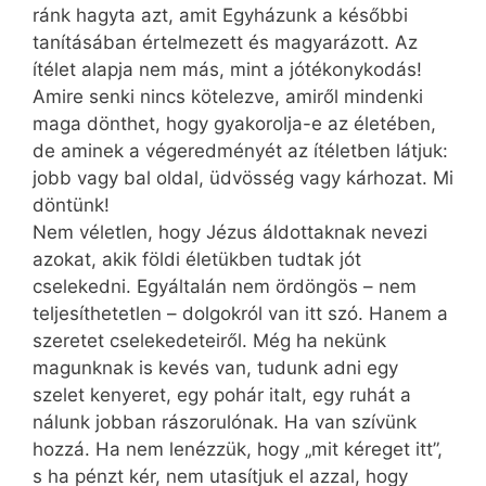
ránk hagyta azt, amit Egyházunk a későbbi
tanításában értelmezett és magyarázott. Az
ítélet alapja nem más, mint a jótékonykodás!
Amire senki nincs kötelezve, amiről mindenki
maga dönthet, hogy gyakorolja-e az életében,
de aminek a végeredményét az ítéletben látjuk:
jobb vagy bal oldal, üdvösség vagy kárhozat. Mi
döntünk!
Nem véletlen, hogy Jézus áldottaknak nevezi
azokat, akik földi életükben tudtak jót
cselekedni. Egyáltalán nem ördöngös – nem
teljesíthetetlen – dolgokról van itt szó. Hanem a
szeretet cselekedeteiről. Még ha nekünk
magunknak is kevés van, tudunk adni egy
szelet kenyeret, egy pohár italt, egy ruhát a
nálunk jobban rászorulónak. Ha van szívünk
hozzá. Ha nem lenézzük, hogy „mit kéreget itt”,
s ha pénzt kér, nem utasítjuk el azzal, hogy