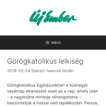
Kilépés
a
tartalomba
Menü
Görögkatolikus lelkiség
2019-02-24
Szerző:
Ivancsó István
Görögkatolikus Egyházunkban a húshagyó
vasárnap elnevezést viseli az a nap, amely után
– a nagyböjtre mintegy ráhangolódva –
beszüntetjük a hússal való táplálkozást. Persze,