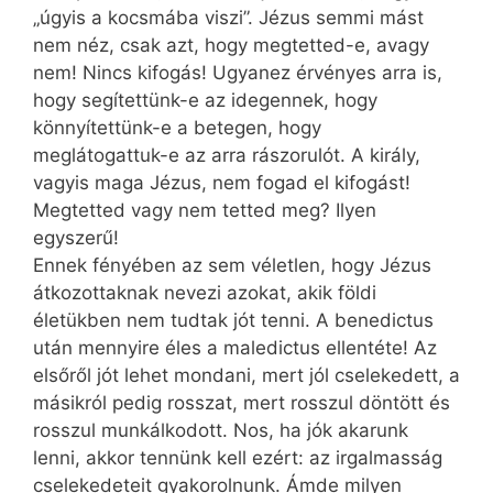
„úgyis a kocsmába viszi”. Jézus semmi mást
nem néz, csak azt, hogy megtetted-e, avagy
nem! Nincs kifogás! Ugyanez érvényes arra is,
hogy segítettünk-e az idegennek, hogy
könnyítettünk-e a betegen, hogy
meglátogattuk-e az arra rászorulót. A király,
vagyis maga Jézus, nem fogad el kifogást!
Megtetted vagy nem tetted meg? Ilyen
egyszerű!
Ennek fényében az sem véletlen, hogy Jézus
átkozottaknak nevezi azokat, akik földi
életükben nem tudtak jót tenni. A benedictus
után mennyire éles a maledictus ellentéte! Az
elsőről jót lehet mondani, mert jól cselekedett, a
másikról pedig rosszat, mert rosszul döntött és
rosszul munkálkodott. Nos, ha jók akarunk
lenni, akkor tennünk kell ezért: az irgalmasság
cselekedeteit gyakorolnunk. Ámde milyen