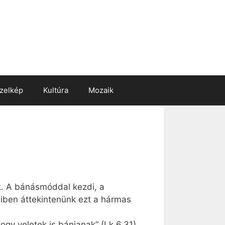
zelkép
Kultúra
Mozaik
k. A bánásmóddal kezdi, a
eiben áttekintenünk ezt a hármas
ogy veletek is bánjanak” (Lk 6,31).