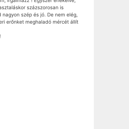
m, irgalmazz”! Egyszer énekelve,
sztaláskor százszorosan is
d nagyon szép és jó. De nem elég,
ri erőnket meghaladó mércét állít
!