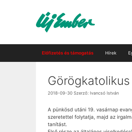
Kilépés
a
tartalomba
Előfizetés és támogatás
Hírek
E
Görögkatolikus 
2018-09-30
Szerző:
Ivancsó István
A pünkösd utáni 19. vasárnap evan
szeretettel folytatja, majd az irg
tanítást.
Első része az általános viselkedésr