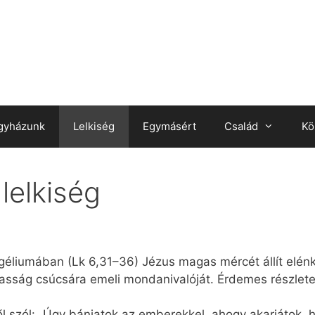
gyházunk
Lelkiség
Egymásért
Család
Kö
lelkiség
géliumában (Lk 6,31–36) Jézus magas mércét állít elén
almasság csúcsára emeli mondanivalóját. Érdemes részlet
ől szól: „Úgy bánjatok az emberekkel, ahogy akarjátok, h