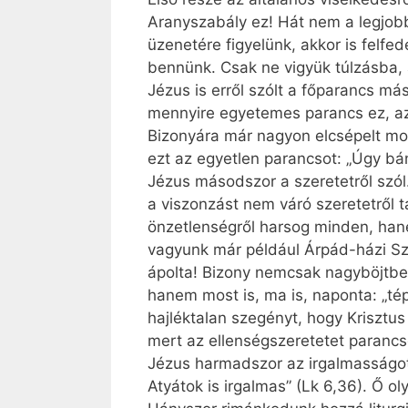
Aranyszabály ez! Hát nem a legjo
üzenetére figyelünk, akkor is felf
bennünk. Csak ne vigyük túlzásba,
Jézus is erről szólt a főparancs m
mennyire egyetemes parancs ez, az 
Bizonyára már nagyon elcsépelt mo
ezt az egyetlen parancsot: „Úgy bá
Jézus másodszor a szeretetről szól.
a viszonzást nem váró szeretetről t
önzetlenségről harsog minden, hane
vagyunk már például Árpád-házi Sze
ápolta! Bizony nemcsak nagyböjtbe
hanem most is, ma is, naponta: „té
hajléktalan szegényt, hogy Krisztu
mert az ellenségszeretetet parancs
Jézus harmadszor az irgalmasságot 
Atyátok is irgalmas” (Lk 6,36). Ő oly