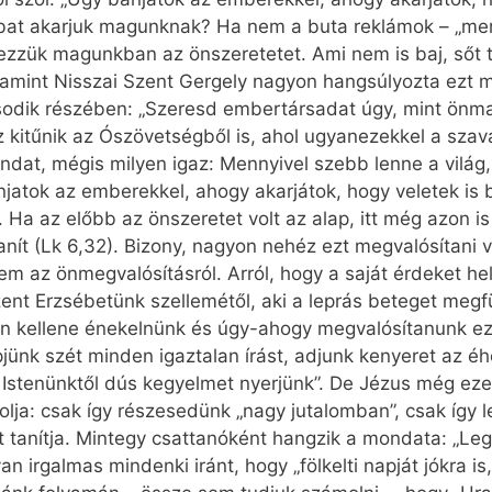
bbat akarjuk magunknak? Ha nem a buta reklámok – „me
edezzük magunkban az önszeretetet. Ami nem is baj, ső
 amint Nisszai Szent Gergely nagyon hangsúlyozta ezt 
ásodik részében: „Szeresd embertársadat úgy, mint önm
kitűnik az Ószövetségből is, ahol ugyanezekkel a szava
ndat, mégis milyen igaz: Mennyivel szebb lenne a világ
njatok az emberekkel, ahogy akarjátok, hogy veletek is 
 Ha az előbb az önszeretet volt az alap, itt még azon is 
anít (Lk 6,32). Bizony, nagyon nehéz ezt megvalósítani
m az önmegvalósításról. Arról, hogy a saját érdeket h
nt Erzsébetünk szellemétől, aki a leprás beteget megfü
n kellene énekelnünk és úgy-ahogy megvalósítanunk ezt
pjünk szét minden igaztalan írást, adjunk kenyeret az 
s Istenünktől dús kegyelmet nyerjünk”. De Jézus még ez
olja: csak így részesedünk „nagy jutalomban”, csak így 
tanítja. Mintegy csattanóként hangzik a mondata: „Leg
an irgalmas mindenki iránt, hogy „fölkelti napját jókra is