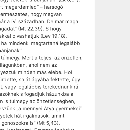
rt megérdemled” – harsogó
t természetes, hogy megvan
már a IV. században. De már maga
agadat” (Mt 22,39). S hogy
kkal olvashatjuk (Lev 19,18).
, ha mindenki megtartaná legalább
bánjanak.”
túlmegy. Mert a teljes, az önzetlen,
 világunkban, ahol nem az
elyezzük minden más elébe. Hol
rdette, saját ágyába fektette, úgy
, vagy legalábbis törekednünk rá,
éhezőknek s fogadjuk házunkba a
en is túlmegy az önzetlenségben,
leszünk „a mennyei Atya gyermekei”.
yetek hát irgalmasok, amint
, gonoszokra is” (Mt 5,43).