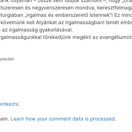
ánk folyamán – össze sem tudjuk számolni –, hogy „Ura
étszeresen és negyvenszeresen mondva, keresztfelmaga
iturgiában „irgalmas és emberszerető Istennek”! Ez min
y követnünk kell Atyánkat az irgalmasságban! Ismét embe
e az irgalmasság gyakorlásával.
irgalmasságunkkal törekedjünk megélni az evangéliumot
apesten
lentkezni
.
spam.
Learn how your comment data is processed.