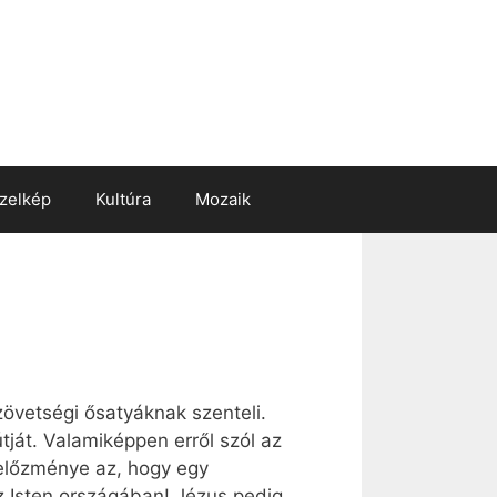
zelkép
Kultúra
Mozaik
övetségi ősatyáknak szenteli.
ját. Valamiképpen erről szól az
 előzménye az, hogy egy
az Isten országában! Jézus pedig