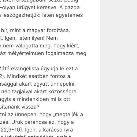
n-olyan ürügyet keresve. A gazda
n leszögezhetjük: Isten egyetemes
bír, mint a magyar fordítása.
. Igen, Isten ilyen! Nem
a nem válogatta meg, hogy kiért,
anáz mélyér­tel­műen fogalmazza meg
é evangélista úgy írja le ezt a
2,2). Mindkét esetben fontos a
sággal akart együtt ünnepelni.
nép tagjaival akart közösségre
agyis a mindenkiben mi is ott
sítanánk vissza?
átni az ünnepen, hogy „megteljék a
ezés. Uruk parancsa az, hogy a
 22,9–10). Igen, a karácsonyra