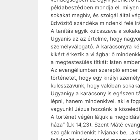
példabeszédben mondja el, milyen j
sokakat meghív, és szolgái által v
üdvözítő szándéka mindenki felé ir
A tanítás egyik kulcsszava a sokaka
Ugyanis az az értelme, hogy nagyon 
személyválogató. A karácsonyra kés
kikért érkezik a világba: ő minden
a megtestesülés titkát: Isten ember
Az evangéliumban szereplő ember va
történetet, hogy egy királyi személy
kulcsszavunk, hogy valóban sokaka
Ugyanígy a karácsony is egészen tá
lépni, hanem mindenkivel, aki elfog
vagyunk! Jézus hozzánk is közeledik
A történet végén látjuk a megoldást
háza” (Lk 14,23). Szent Máté evang
szolgák mindenkit hívjanak be, „aki