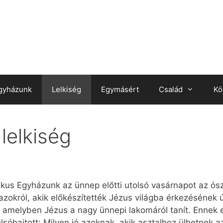
gyházunk
Lelkiség
Egymásért
Család
Kö
lelkiség
kus Egyházunk az ünnep előtti utolsó vasárnapot az ósz
król, akik előkészítették Jézus világba érkezésének út
, amelyben Jézus a nagy ünnepi lakomáról tanít. Ennek
lsóhajtott: Milyen jó azoknak, akik asztalhoz ülhetnek 