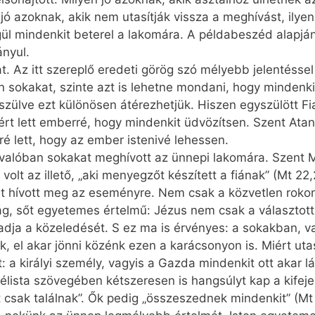
ó azoknak, akik nem utasítják vissza a meghívást, ilye
égül mindenkit beterel a lakomára. A példabeszéd alapjá
ányul.
t. Az itt szereplő eredeti görög szó mélyebb jelentéssel 
sokakat, szinte azt is lehetne mondani, hogy mindenkit
zülve ezt különösen átérezhetjük. Hiszen egyszülött Fi
kiért lett emberré, hogy mindenkit üdvözítsen. Szent At
ré lett, hogy az ember istenivé lehessen.
lóban sokakat meghívott az ünnepi lakomára. Szent Mát
 volt az illető, „aki menyegzőt készített a fiának” (Mt 2
t hívott meg az eseményre. Nem csak a közvetlen rokon
g, sőt egyetemes értelmű: Jézus nem csak a választott 
adja a közeledését. S ez ma is érvényes: a sokakban, v
, el akar jönni közénk ezen a karácsonyon is. Miért uta
: a királyi személy, vagyis a Gazda mindenkit ott akar l
élista szövegében kétszeresen is hangsúlyt kap a kifej
t csak találnak”. Ők pedig „összeszednek mindenkit” (Mt