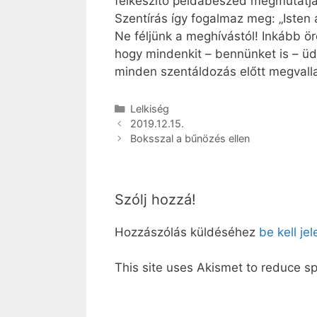
felkészítő példabeszéd megmutatja
Szentírás így fogalmaz meg: „Isten 
Ne féljünk a meghívástól! Inkább ör
hogy mindenkit – bennünket is – üdv
minden szentáldozás előtt megvalla
Kategória
Lelkiség
2019.12.15.
Boksszal a bűnözés ellen
Szólj hozzá!
Hozzászólás küldéséhez
be kell je
This site uses Akismet to reduce 