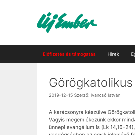
Kilépés
a
tartalomba
Előfizetés és támogatás
Hírek
E
Görögkatolikus 
2019-12-15
Szerző:
Ivancsó István
A karácsonyra készülve Görögkatoli
Vagyis megemlékezünk ekkor mindazo
ünnepi evangélium is (Lk 14,16–24)
vendégségben az egyik jelenlévő fe