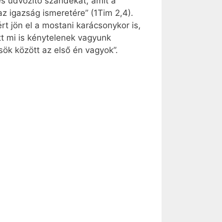
s üdvözítő szándékát, amit a
z igazság ismeretére” (1Tim 2,4).
rt jön el a mostani karácsonykor is,
tt mi is kénytelenek vagyunk
ök között az első én vagyok”.