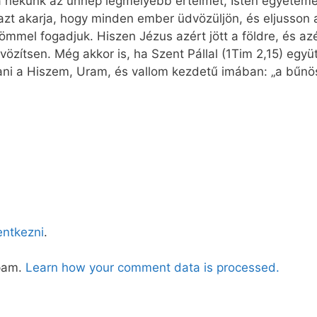
 nekünk az ünnep legmélyebb értelmét, Isten egyeteme
azt akarja, hogy minden ember üdvözüljön, és eljusson a
ömmel fogadjuk. Hiszen Jézus azért jött a földre, és azé
özítsen. Még akkor is, ha Szent Pállal (1Tim 2,15) együ
ni a Hiszem, Uram, és vallom kezdetű imában: „a bűnös
lentkezni
.
spam.
Learn how your comment data is processed.