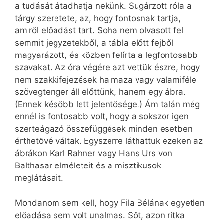
a tudását átadhatja nekünk. Sugárzott róla a
tárgy szeretete, az, hogy fontosnak tartja,
amiről előadást tart. Soha nem olvasott fel
semmit jegyzetekből, a tábla előtt fejből
magyarázott, és közben felírta a legfontosabb
szavakat. Az óra végére azt vettük észre, hogy
nem szakkifejezések halmaza vagy valamiféle
szövegtenger áll előttünk, hanem egy ábra.
(Ennek később lett jelentősége.) Ám talán még
ennél is fontosabb volt, hogy a sokszor igen
szerteágazó összefüggések minden esetben
érthetővé váltak. Egyszerre láthattuk ezeken az
ábrákon Karl Rahner vagy Hans Urs von
Balthasar elméleteit és a misztikusok
meglátásait.
Mondanom sem kell, hogy Fila Bélának egyetlen
előadása sem volt unalmas. Sőt, azon ritka