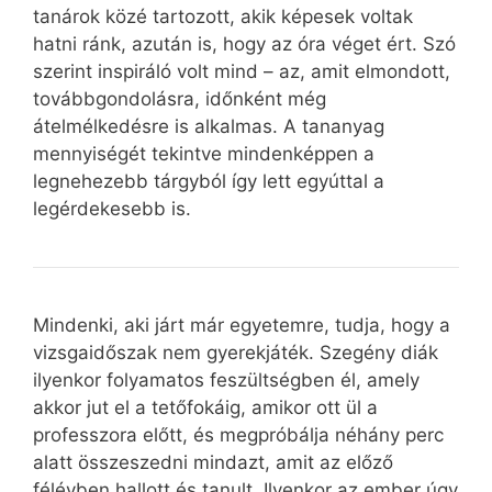
tanárok közé tartozott, akik képesek voltak
hatni ránk, azután is, hogy az óra véget ért. Szó
szerint inspiráló volt mind – az, amit elmondott,
továbbgondolásra, időnként még
átelmélkedésre is alkalmas. A tananyag
mennyiségét tekintve mindenképpen a
legnehezebb tárgyból így lett egyúttal a
legérdekesebb is.
Mindenki, aki járt már egyetemre, tudja, hogy a
vizsgaidőszak nem gyerekjáték. Szegény diák
ilyenkor folyamatos feszültségben él, amely
akkor jut el a tetőfokáig, amikor ott ül a
professzora előtt, és megpróbálja néhány perc
alatt összeszedni mindazt, amit az előző
félévben hallott és tanult. Ilyenkor az ember úgy