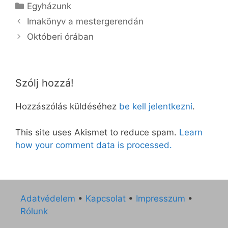
Kategória
Egyházunk
Imakönyv a mestergerendán
Októberi órában
Szólj hozzá!
Hozzászólás küldéséhez
be kell jelentkezni
.
This site uses Akismet to reduce spam.
Learn
how your comment data is processed.
Adatvédelem
•
Kapcsolat
•
Impresszum
•
Rólunk