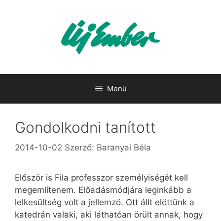
Kilépés
a
tartalomba
Menü
Gondolkodni tanított
2014-10-02
Szerző:
Baranyai Béla
Először is Fila professzor személyiségét kell
megemlítenem. Előadásmódjára leginkább a
lelkesültség volt a jellemző. Ott állt előttünk a
katedrán valaki, aki láthatóan örült annak, hogy