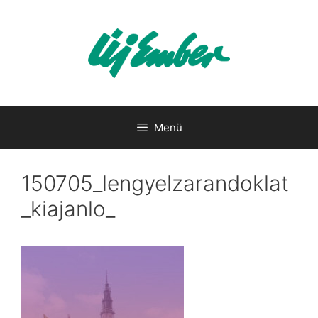
Kilépés
a
tartalomba
Menü
150705_lengyelzarandoklat
_kiajanlo_