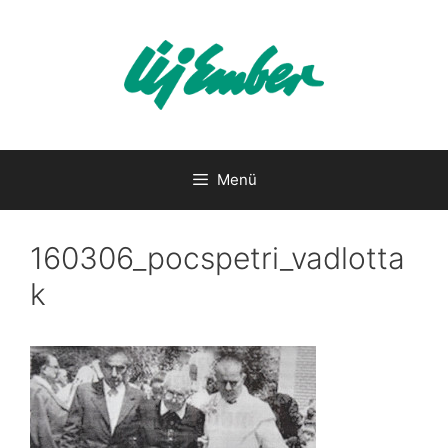
Kilépés
a
tartalomba
Menü
160306_pocspetri_vadlotta
k